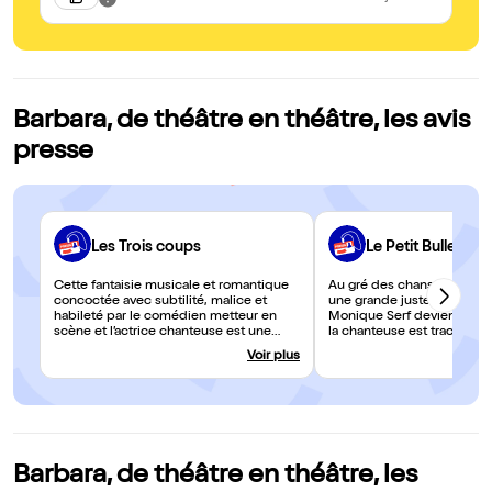
Ba
ma
Barbara, de théâtre en théâtre, les avis
presse
Les Trois coups
Le Petit Bulletin
Cette fantaisie musicale et romantique
Au gré des chansons inter
concoctée avec subtilité, malice et
une grande justesse par R
habileté par le comédien metteur en
Monique Serf devient Barbar
scène et l’actrice chanteuse est une
la chanteuse est tracée av
réussite.
remarquable fluidité.
Voir plus
Barbara, de théâtre en théâtre, les