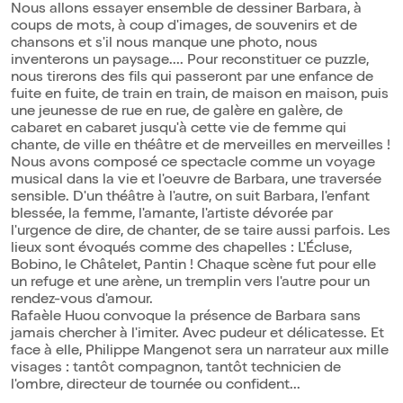
Nous allons essayer ensemble de dessiner Barbara, à
coups de mots, à coup d'images, de souvenirs et de
chansons et s'il nous manque une photo, nous
inventerons un paysage.... Pour reconstituer ce puzzle,
nous tirerons des fils qui passeront par une enfance de
fuite en fuite, de train en train, de maison en maison, puis
une jeunesse de rue en rue, de galère en galère, de
cabaret en cabaret jusqu'à cette vie de femme qui
chante, de ville en théâtre et de merveilles en merveilles !
Nous avons composé ce spectacle comme un voyage
musical dans la vie et l'oeuvre de Barbara, une traversée
sensible. D'un théâtre à l'autre, on suit Barbara, l'enfant
blessée, la femme, l'amante, l'artiste dévorée par
l'urgence de dire, de chanter, de se taire aussi parfois. Les
lieux sont évoqués comme des chapelles : L'Écluse,
Bobino, le Châtelet, Pantin ! Chaque scène fut pour elle
un refuge et une arène, un tremplin vers l'autre pour un
rendez-vous d'amour.
Rafaèle Huou convoque la présence de Barbara sans
jamais chercher à l'imiter. Avec pudeur et délicatesse. Et
face à elle, Philippe Mangenot sera un narrateur aux mille
visages : tantôt compagnon, tantôt technicien de
l'ombre, directeur de tournée ou confident...