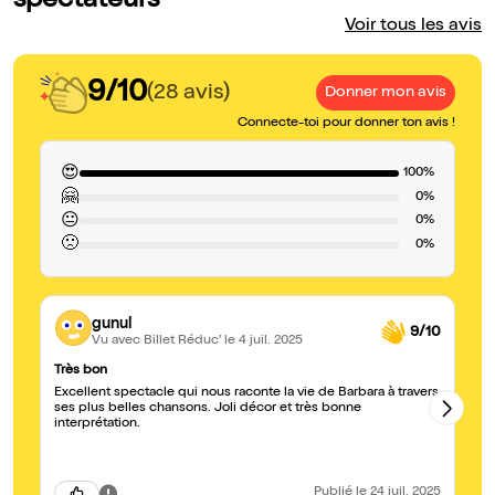
spectateurs
Voir tous les avis
9/10
(28 avis)
Donner mon avis
Connecte-toi pour donner ton avis !
😍
100%
🤗
0%
😐
0%
🙁
0%
gunul
9/10
Vu avec Billet Réduc'
le 4 juil. 2025
Très bon
Un
Excellent spectacle qui nous raconte la vie de Barbara à travers
Ce
ses plus belles chansons. Joli décor et très bonne
vi
interprétation.
th
l'
ma
C'
bo
Publié
le 24 juil. 2025