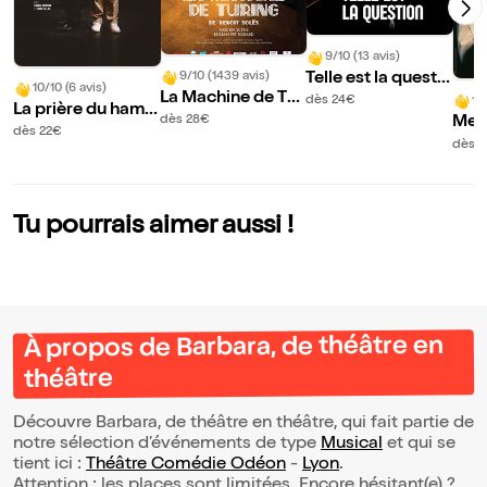
9/10 (13 avis)
Telle est la questi
9/10 (1439 avis)
10/10 (6 avis)
La Machine de Tur
on
dès 24€
10/
La prière du hams
ing
dès 28€
Mer
ter
dès 22€
r | 
dès 3
acle
Tu pourrais aimer aussi !
À propos de Barbara, de théâtre en
théâtre
Découvre Barbara, de théâtre en théâtre, qui fait partie de
notre sélection d’événements de type
Musical
et qui se
tient ici :
Théâtre Comédie Odéon
-
Lyon
.
Attention : les places sont limitées. Encore hésitant(e) ?