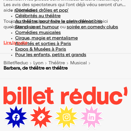
Les avis des spectateurs qui l'ont déjà vécu seront d'une
aide précieuse !
Comédies drôles et pop’
Célébrités au théâtre
Toujours à la recherche de la sortie idéale ? Voici
Au théâtre, pour faire le plein d’émotions
quelques pistes :
Stand-up et humour
ou
soirée en comedy clubs
Comédies musicales
Cirque, magie et mentalisme
Lire la suite
Activités et sorties à Paris
Expos & Musées à Paris
Pour les enfants, petits et grands
BilletReduc
Lyon
Théâtre
Musical
Barbara, de théâtre en théâtre