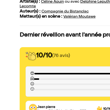
Artiste(s) :
Céline Aquin
ou avec
Delphine Leputh
Lecomte
Auteur(s) :
Compagnie du Bistanclac
Metteur(s) en scène :
Valérian Moutawe
Dernier réveillon avant l'année pr
10/10
(76 avis)
😍
🤗
😐
🙁
Jean pierre
10/1