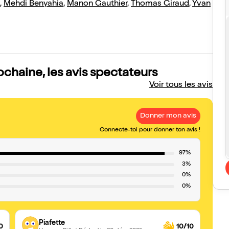
,
Mehdi Benyahia
,
Manon Gauthier
,
Thomas Giraud
,
Yvan
ochaine, les avis spectateurs
Voir tous les avis
Donner mon avis
Connecte-toi pour donner ton avis !
97%
3%
0%
0%
Piafette
0
10/10