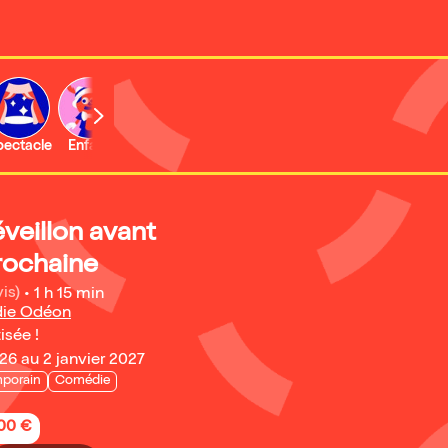
b
pectacle
Enfant
Concert
Activité
Expo et musée
éveillon avant
rochaine
is)
•
1 h 15 min
die Odéon
isée !
6 au 2 janvier 2027
porain
Comédie
,00 €