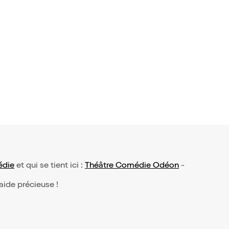
92 avis)
 d'Histoir
die
et qui se tient ici :
Théâtre Comédie Odéon
-
 aide précieuse !