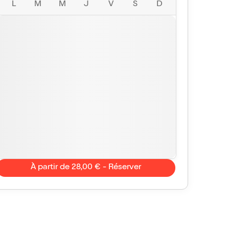
L
M
M
J
V
S
D
À partir de 28,00 € - Réserver
Natsou
Dragon
10/10