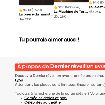
9/10 (13 
Telle est 
9/10 (1439 avis)
10/10 (6 avis)
La Machine de Turin
dès 24€
La prière du hamste
g
dès 28€
r
dès 22€
Tu pourrais aimer aussi !
À propos de Dernier réveillon ava
Découvre Dernier réveillon avant l'année prochaine,
Lyon
.
Attention : les places sont limitées. Encore hésitant
Toujours à la recherche de la sortie idéale ? Voici qu
Comédies drôles et pop’
Célébrités au théâtre