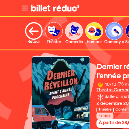
Retour
Théâtre
Comédie
Humour
Comedy clu
S
Dernier r
l'année p
10/10
(76 av
Théâtre Comé
Salle climat
2 décembre 202
Théâtre
Contem
Familial
À partir de 28