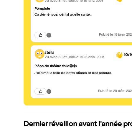
Vu avec Billet Réduc'
le 18 janv. 2026
Pompiste
Ca déménage, génial quelle santé.
Publié
le 19 janv. 20
stella
10/1
Vu avec Billet Réduc'
le 28 déc. 2025
Pièce de théâtre folle😋👍
J'ai aimé la folie de cette pièces et des acteurs.
Publié
le 29 déc. 20
Dernier réveillon avant l'année p