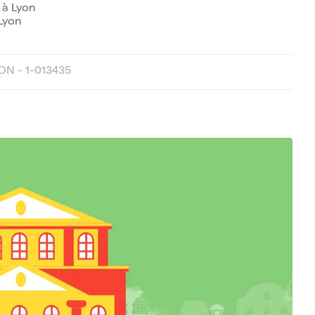
 à Lyon
Lyon
ON - 1-013435