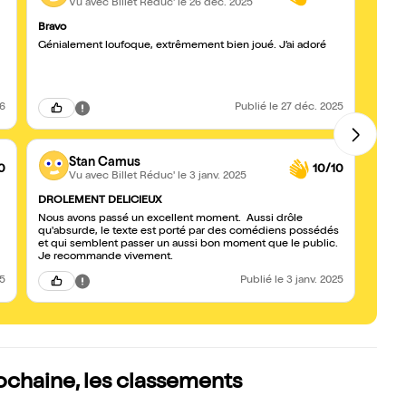
Vu avec Billet Réduc'
le 26 déc. 2025
Bravo
Une s
Génialement loufoque, extrêmement bien joué. J’ai adoré
Nous 
acteu
26
Publié
le 27 déc. 2025
Stan Camus
0
10/10
Vu avec Billet Réduc'
le 3 janv. 2025
DROLEMENT DELICIEUX
A voi
Nous avons passé un excellent moment. Aussi drôle
Excell
qu'absurde, le texte est porté par des comédiens possédés
gross
et qui semblent passer un aussi bon moment que le public.
Je recommande vivement.
25
Publié
le 3 janv. 2025
rochaine, les classements