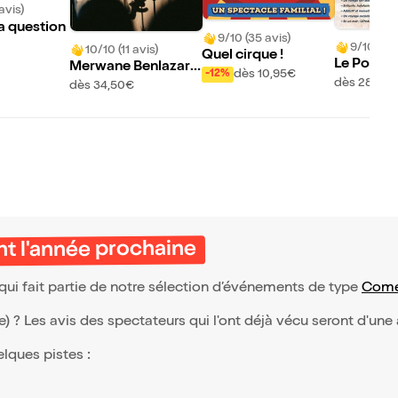
avis)
la question
9/10 (35 avis)
9/10 (23
10/10 (11 avis)
Quel cirque !
Le Porteur
Merwane Benlazar |
dès 10,95€
-12%
e
dès 28€
Nouveau spectacle
dès 34,50€
nt l'année prochaine
 qui fait partie de notre sélection d’événements de type
Comé
(e) ? Les avis des spectateurs qui l'ont déjà vécu seront d'une
elques pistes :