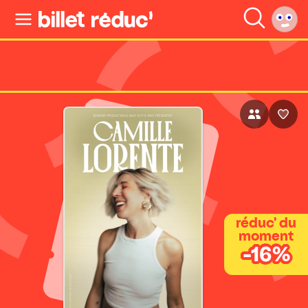
réduc' du
moment
-16%