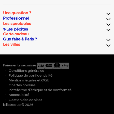
Une question ?
Professionnel
Les spectacles
✨Les pépites
Carte cadeau
Que faire à Paris ?
Les villes
Paiements sécurisés
Conditions générales
Politique de confidentialité
Mentions légales et CGU
Chartes cookies
Plateforme d'éthique et de conformité
Accessibilité
Gestion des cookies
billetreduc © 2026