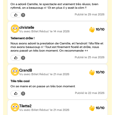
On a adoré Camille, le spectacle est vraiment très réussi, bien
rythmé, on a beaucoup ri ! Et en plus il y avait la clim !!
Publié
le 29 mai 2026
christelle
10/10
Vu avec Billet Réduc'
le 14 mai 2026
Tellement drôle !
Nous avons adoré la prestation de Camille, et l'endroit ! Ma fille et
moi avons beaucoup ri ! Tout est finement ficelé et drôle, nous
avons passé un très bon moment. On recommande ++
Publié
le 25 mai 2026
GrandB
10/10
Vu avec Billet Réduc'
le 21 mai 2026
Très très cool
On se marre et on passe un très bon moment
Publié
le 22 mai 2026
Tilette2
10/10
Vu avec Billet Réduc'
le 21 mai 2026