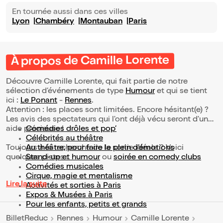
En tournée aussi dans ces villes
Lyon
Chambéry
Montauban
Paris
À propos de Camille Lorente
Découvre Camille Lorente, qui fait partie de notre
sélection d’événements de type
Humour
et qui se tient
ici :
Le Ponant
-
Rennes
.
Attention : les places sont limitées. Encore hésitant(e) ?
Les avis des spectateurs qui l'ont déjà vécu seront d'une
aide précieuse !
Comédies drôles et pop’
Célébrités au théâtre
Toujours à la recherche de la sortie idéale ? Voici
Au théâtre, pour faire le plein d’émotions
quelques pistes :
Stand-up et humour
ou
soirée en comedy clubs
Comédies musicales
Cirque, magie et mentalisme
Lire la suite
Activités et sorties à Paris
Expos & Musées à Paris
Pour les enfants, petits et grands
BilletReduc
Rennes
Humour
Camille Lorente