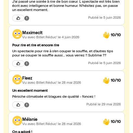
J'ai passé une soirée à rire de bon cœur. L spectacle est très bien
écrit avec intelligence et bonne humeur. N'hésitez pas, on passe
un excellent moment.
Publié
le 5 juin 2026
Maximeclt
10/10
Vu avec Billet Réduc'
le 4 juin 2026
Pour rire et rire et encore rire
Un spectacle pour rire à s’en couper le souffle, et d’autres tips
pour se couper le souffle aussi… vous verrez !! Sublime ??
Publié
le 5 juin 2026
Fleez
10/10
Vu avec Billet Réduc'
le 28 mai 2026
Un excellent moment
Péniche climatisée et blagues de qualité - foncez !
Publié
le 29 mai 2026
Mélanie
10/10
Vu avec Billet Réduc'
le 28 mai 2026
On a adoré !