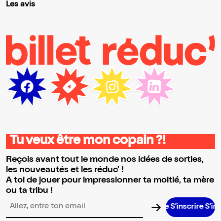
Les avis
Tu veux être mon copain ?!
Reçois avant tout le monde nos idées de sorties,
les nouveautés et les réduc' !
A toi de jouer pour impressionner ta moitié, ta mère
ou ta tribu !
S’inscrire S’inscrire
Adresse email pour la newsletter