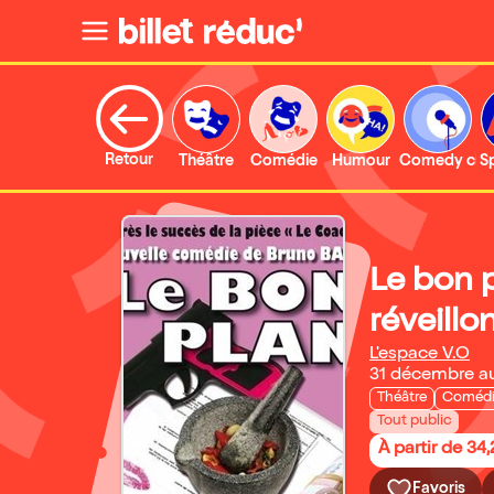
Retour
Théâtre
Comédie
Humour
Comedy clu
S
Le bon p
réveillo
L'espace V.O
31 décembre a
Théâtre
Coméd
Tout public
À partir de 34
Favoris