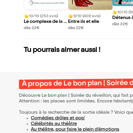
10/10 (3
10/10 (253 avis)
9/10 (409 avis)
Détenus à
Le complexe de la f
Entre ils et elle
dès 22€
ougère
dès 22€
dès 22€
Tu pourrais aimer aussi !
À propos de Le bon plan | Soirée d
Découvre Le bon plan | Soirée du réveillon, qui fait
Attention : les places sont limitées. Encore hésitant
Toujours à la recherche de la sortie idéale ? Voici qu
Comédies drôles et pop’
Célébrités au théâtre
Au théâtre, pour faire le plein d’émotions