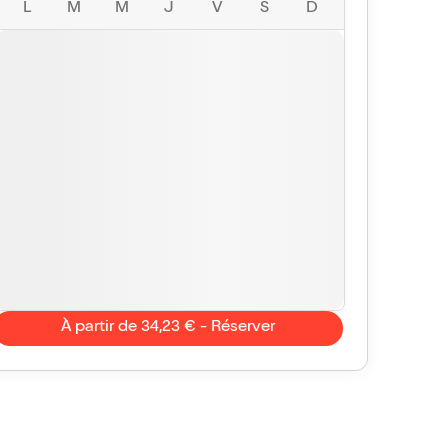
L
M
M
J
V
S
D
À partir de 34,23 € - Réserver