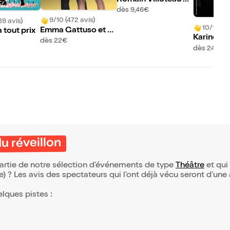
ns Marcel entre en s
dès 9,46€
cène
9/10 (472 avis)
89 avis)
10/10 (40
Emma Gattuso et T
 tout prix
Karine Du
hibaud Choplin dan
dès 22€
ns Carabi
dès 24€
s Les ImitaTueurs
u réveillon
 partie de notre sélection d’événements de type
Théâtre
et qui 
(e) ? Les avis des spectateurs qui l'ont déjà vécu seront d'une
elques pistes :