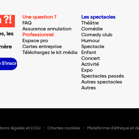
Une question ?
Les spectacles
 ?!
FAQ
Théâtre
Assurance annulation
Comédie
s, les
Professionnel
Comedy club
Espace pro
Humour
 mère
Cartes entreprise
Spectacle
Téléchargez le kit média
Enfant
Concert
S’inscrire S’inscrire S’inscrire S’inscrire S’inscrire S’inscrire S’inscrire S’inscrire S’inscrire S’inscrire S’inscrire S’inscrire
Activité
Expo
Spectacles passés
Autres spectacles
Autres
ions légales et CGU
Chartes cookies
Plateforme d'éthique et d