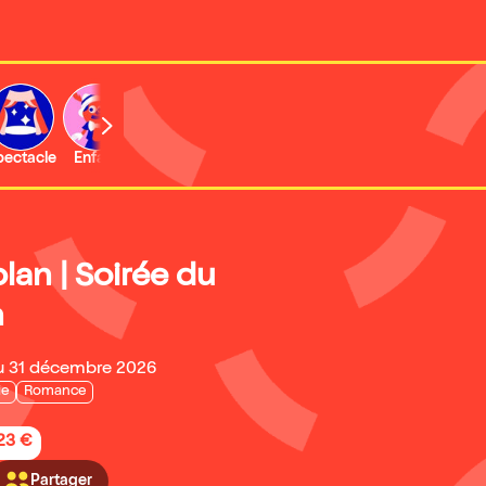
b
pectacle
Enfant
Concert
Activité
Expo et musée
lan | Soirée du
n
u 31 décembre 2026
ie
Romance
,23 €
Partager