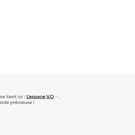
 avis)
bernet da
stouilles
se tient ici :
L'espace V.O
- .
 aide précieuse !