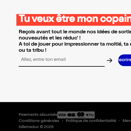
Tu veux être mon copain
Reçois avant tout le monde nos idées de sortie
nouveautés et les réduc' !
A toi de jouer pour impressionner ta moitié, ta
ou ta tribu !
Adresse email pour la newsletter
Paiements sécurisés
Conditions générales
Politique de confidentialité
Ment
billetreduc © 2026