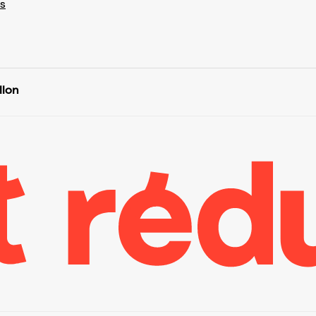
s
llon