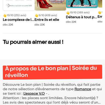
9/
10/10 (389 avis)
10/10 (253 avis)
9/10 (409 avis)
Emm
Détenus à tout pri
Le complexe de la
Entre ils et elle
Thib
x
dès 
dès 22€
fougère
dès 22€
dès 22€
ans 
rs
Tu pourrais aimer aussi !
À propos de Le bon plan | Soirée du
réveillon
Découvre Le bon plan | Soirée du réveillon, qui fait partie
de notre sélection d’événements de type
Romance
et qui
se tient ici :
L'espace V.O
- .
Attention : les places sont limitées. Encore hésitant(e) ?
Les avis des spectateurs qui l'ont déjà vécu seront d'une