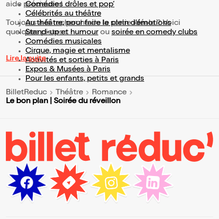
aide précieuse !
Comédies drôles et pop’
Célébrités au théâtre
Toujours à la recherche de la sortie idéale ? Voici
Au théâtre, pour faire le plein d’émotions
quelques pistes :
Stand-up et humour
ou
soirée en comedy clubs
Comédies musicales
Cirque, magie et mentalisme
Lire la suite
Activités et sorties à Paris
Expos & Musées à Paris
Pour les enfants, petits et grands
BilletReduc
Théâtre
Romance
Le bon plan | Soirée du réveillon