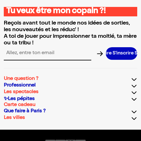
Tu veux être mon copain ?!
Reçois avant tout le monde nos idées de sorties,
les nouveautés et les réduc' !
A toi de jouer pour impressionner ta moitié, ta mère
ou ta tribu !
S’inscrire S’inscr
Adresse email pour la newsletter
Une question ?
Professionnel
Les spectacles
✨Les pépites
Carte cadeau
Que faire à Paris ?
Les villes