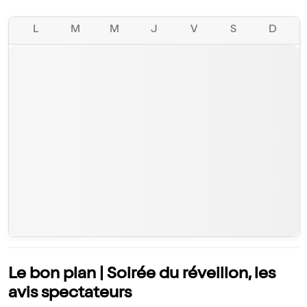
L
M
M
J
V
S
D
Le bon plan | Soirée du réveillon, les
avis spectateurs