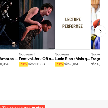
Nouveau !
Nouveau !
Nouveau !
Amoros : U
Festival Jerk Off av
Lucie Rico : Mais qu
Fragment
ec Nicolas Barry et
e fait ce sang sur le
10,95€
dès 10,95€
dès 5,95€
dès 5,95€
-43%
-45%
oXni
pull de Jennifer ?