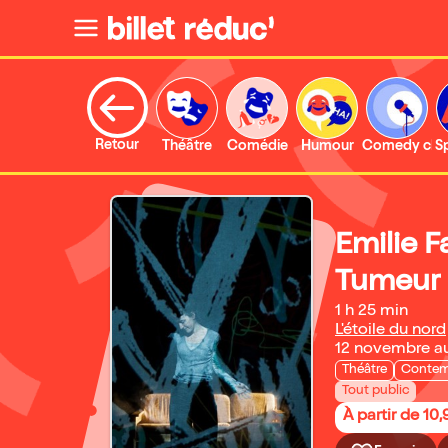
Retour
Théâtre
Comédie
Humour
Comedy clu
S
Emilie 
Tumeur 
1 h 25 min
L'étoile du nord
12 novembre a
Théâtre
Contem
Tout public
À partir de 10,