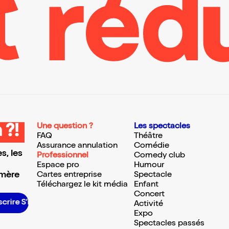
Une question ?
Les spectacles
 ?!
FAQ
Théâtre
Assurance annulation
Comédie
s, les
Professionnel
Comedy club
Espace pro
Humour
 mère
Cartes entreprise
Spectacle
Téléchargez le kit média
Enfant
Concert
rire S’inscrire S’inscrire S’inscrire S’inscrire S’inscrire S’inscrire S’inscrire S’inscrire S’inscrire S’inscrire S’inscrire
Activité
Expo
Spectacles passés