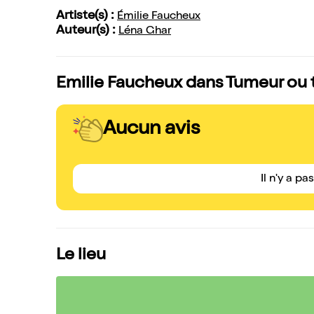
Artiste(s) :
Émilie Faucheux
Auteur(s) :
Léna Ghar
Emilie Faucheux dans Tumeur ou tu
Aucun avis
Il n'y a pa
Le lieu