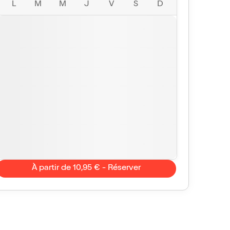
L
M
M
J
V
S
D
À partir de 10,95 € - Réserver