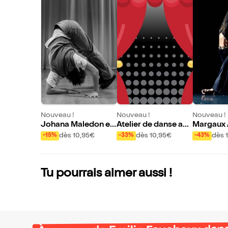
Nouveau !
Nouveau !
Nouveau !
Johana Maledon et
Atelier de danse ave
Margaux 
Kastet & Chris Farg
c Margaux Amoros
nderdog
dès 10,95€
dès 10,95€
dès 
-15%
-33%
-43%
eot : Dear / Elles jou
ent pour toi
Tu pourrais aimer aussi !