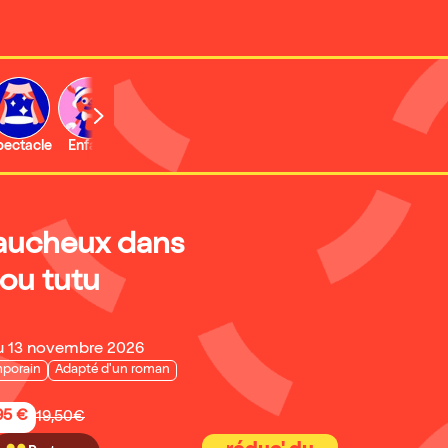
b
pectacle
Enfant
Concert
Activité
Expo et musée
Faucheux dans
ou tutu
u 13 novembre 2026
porain
Adapté d'un roman
95 €
19,50€