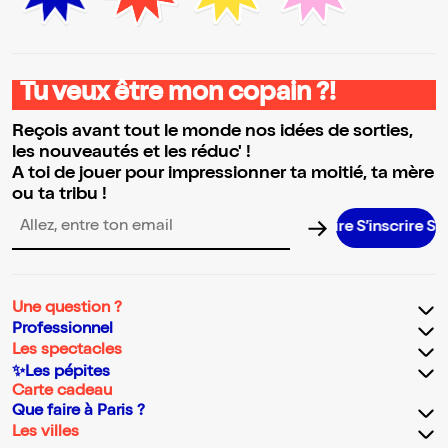
Tu veux être mon copain ?!
Reçois avant tout le monde nos idées de sorties,
les nouveautés et les réduc' !
A toi de jouer pour impressionner ta moitié, ta mère
ou ta tribu !
S’inscrire S’inscr
Adresse email pour la newsletter
Une question ?
Professionnel
Les spectacles
✨Les pépites
Carte cadeau
Que faire à Paris ?
Les villes