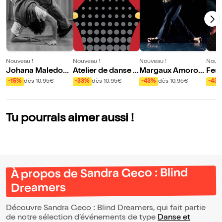
Nouveau !
Nouveau !
Nouveau !
Nouve
Johana Maledon
Atelier de danse a
Margaux Amoros :
Fest
et Kastet & Chris F
vec Margaux Amo
Underdog
vec 
-15%
dès 10,95€
-33%
dès 10,95€
-43%
dès 10,95€
-43
argeot : Dear / Ell
ros
et o
es jouent pour toi
Tu pourrais aimer aussi !
À propos de Sandra Geco : Blind
Dreamers
Découvre Sandra Geco : Blind Dreamers, qui fait partie
de notre sélection d’événements de type
Danse et