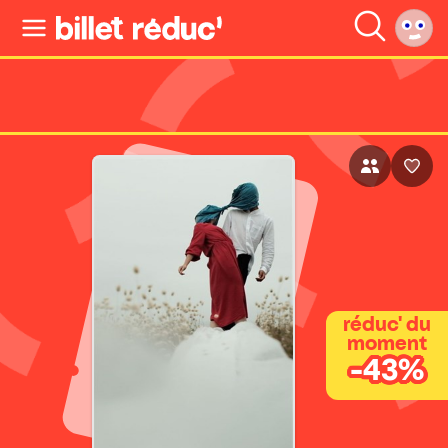
réduc' du
moment
-43%