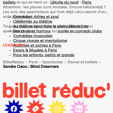
ballets
et qui se tient ici :
L'étoile du nord
-
Paris
.
Attention : les places sont limitées. Encore hésitant(e) ?
Les avis des spectateurs qui l'ont déjà vécu seront d'une
aide précieuse !
Comédies drôles et pop’
Célébrités au théâtre
Toujours à la recherche de la sortie idéale ? Voici
Au théâtre, pour faire le plein d’émotions
quelques pistes :
Stand-up et humour
ou
soirée en comedy clubs
Comédies musicales
Cirque, magie et mentalisme
Lire la suite
Activités et sorties à Paris
Expos & Musées à Paris
Pour les enfants, petits et grands
BilletReduc
Paris
Spectacles
Danse et ballets
Sandra Geco : Blind Dreamers