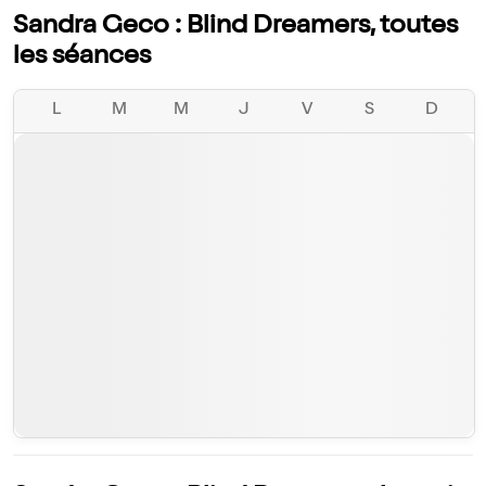
Sandra Geco : Blind Dreamers, toutes
les séances
L
M
M
J
V
S
D