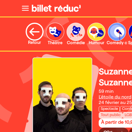
Retour
Théâtre
Comédie
Humour
Comedy clu
S
Suzanne 
Suzann
59 min
L'étoile du nord
24 février au 25
Spectacle
Cont
Tout public
LGB
À partir de 10,