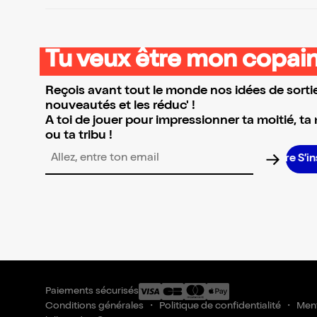
Tu veux être mon copain
Reçois avant tout le monde nos idées de sortie
nouveautés et les réduc' !
A toi de jouer pour impressionner ta moitié, ta
ou ta tribu !
S’ins
Adresse email pour la newsletter
Paiements sécurisés
Conditions générales
Politique de confidentialité
Ment