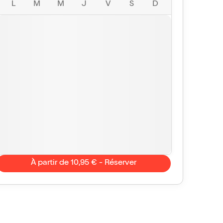
L
M
M
J
V
S
D
À partir de 10,95 € - Réserver