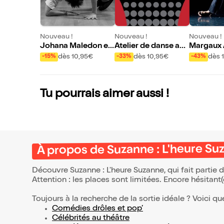
Nouveau !
Nouveau !
Nouveau !
Johana Maledon et
Atelier de danse ave
Margaux 
Kastet & Chris Farg
c Margaux Amoros
nderdog
dès 10,95€
dès 10,95€
dès 
-15%
-33%
-43%
eot : Dear / Elles jou
ent pour toi
Tu pourrais aimer aussi !
À propos de Suzanne : L'heure Su
Découvre Suzanne : L'heure Suzanne, qui fait partie
Attention : les places sont limitées. Encore hésitant
Toujours à la recherche de la sortie idéale ? Voici qu
Comédies drôles et pop’
Célébrités au théâtre