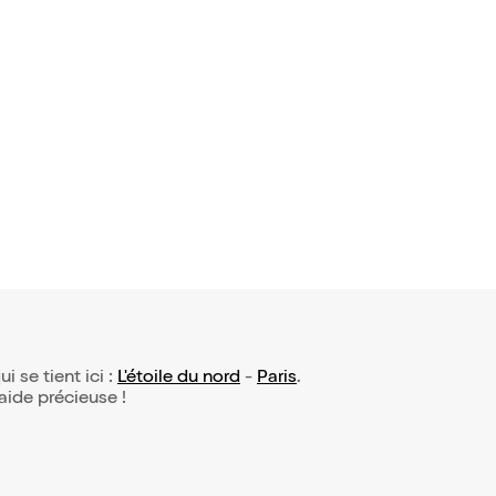
s #14
ui se tient ici :
L'étoile du nord
-
Paris
.
 aide précieuse !