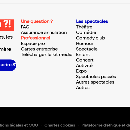
Une question ?
Les spectacles
 ?!
FAQ
Théâtre
Assurance annulation
Comédie
s, les
Professionnel
Comedy club
Espace pro
Humour
 mère
Cartes entreprise
Spectacle
Téléchargez le kit média
Enfant
Concert
crire S’inscrire S’inscrire S’inscrire S’inscrire S’inscrire S’inscrire S’inscrire S’inscrire S’inscrire S’inscrire S’inscrire
Activité
Expo
Spectacles passés
Autres spectacles
Autres
ions légales et CGU
Chartes cookies
Plateforme d'éthique et d