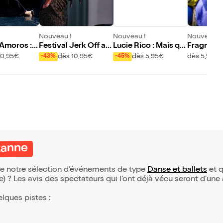
Nouveau !
Nouveau !
Nouveau !
Amoros : U
Festival Jerk Off av
Lucie Rico : Mais qu
Fragment
ec Nicolas Barry et
e fait ce sang sur le
10,95€
dès 10,95€
dès 5,95€
dès 5,95€
-43%
-45%
oXni
pull de Jennifer ?
zanne
 de notre sélection d’événements de type
Danse et ballets
et q
(e) ? Les avis des spectateurs qui l'ont déjà vécu seront d'une
elques pistes :