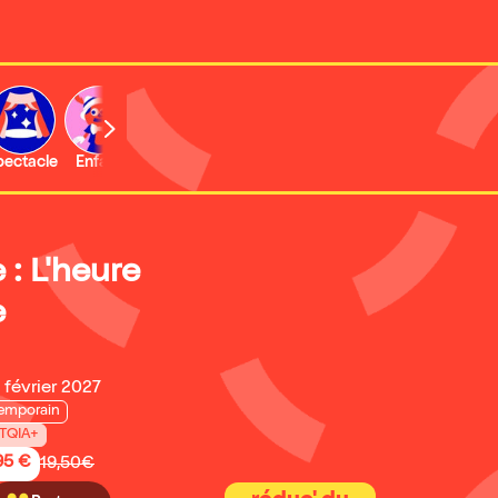
b
pectacle
Enfant
Concert
Activité
Expo et musée
: L'heure
e
 février 2027
emporain
TQIA+
95 €
19,50€