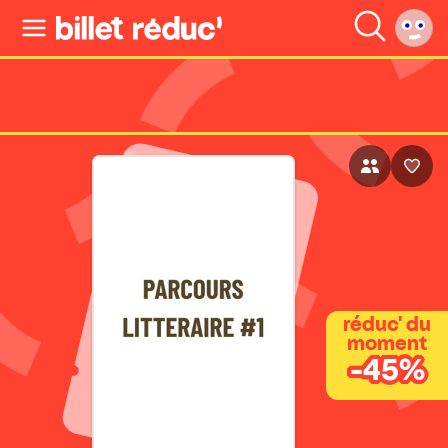
réduc' du
moment
-45%