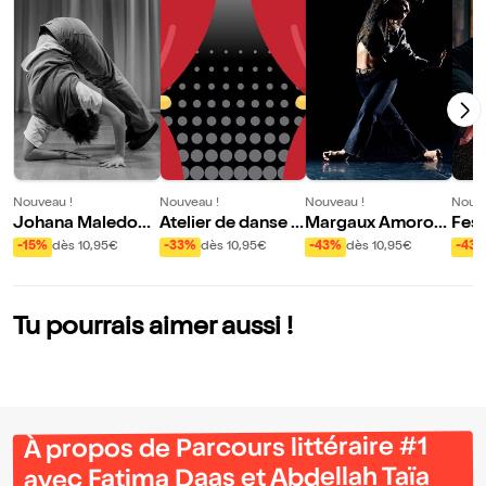
Nouveau !
Nouveau !
Nouveau !
Nouve
Johana Maledon
Atelier de danse a
Margaux Amoros :
Fest
et Kastet & Chris F
vec Margaux Amo
Underdog
vec 
-15%
dès 10,95€
-33%
dès 10,95€
-43%
dès 10,95€
-43
argeot : Dear / Ell
ros
et o
es jouent pour toi
Tu pourrais aimer aussi !
À propos de Parcours littéraire #1
avec Fatima Daas et Abdellah Taïa