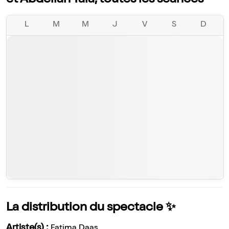
et Abdellah Taïa, toutes les séances
L
M
M
J
V
S
D
La distribution du spectacle ✨
Artiste(s) :
Fatima Daas