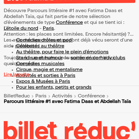
Découvre Parcours littéraire #1 avec Fatima Daas et
Abdellah Taïa, qui fait partie de notre sélection
d’événements de type
Conférence
et qui se tient ici :
L'étoile du nord
-
Paris
.
Attention : les places sont limitées. Encore hésitant(e) ?
Les avis des spectateurs qui l'ont déjà vécu seront d'une
Comédies drôles et pop’
aide précieuse !
Célébrités au théâtre
Au théâtre, pour faire le plein d’émotions
Toujours à la recherche de la sortie idéale ? Voici
Stand-up et humour
ou
soirée en comedy clubs
quelques pistes :
Comédies musicales
Cirque, magie et mentalisme
Lire la suite
Activités et sorties à Paris
Expos & Musées à Paris
Pour les enfants, petits et grands
BilletReduc
Paris
Activités
Conférence
Parcours littéraire #1 avec Fatima Daas et Abdellah Taïa