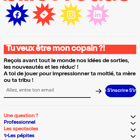
Tu veux être mon copain ?!
Reçois avant tout le monde nos idées de sorties,
les nouveautés et les réduc' !
A toi de jouer pour impressionner ta moitié, ta mère
ou ta tribu !
S’inscrire S’inscrire S
Adresse email pour la newsletter
Une question ?
Professionnel
Les spectacles
✨Les pépites