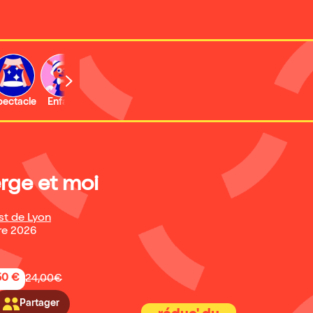
b
pectacle
Enfant
Concert
Activité
Expo et musée
rge et moi
st de Lyon
re 2026
50 €
24,00€
Partager