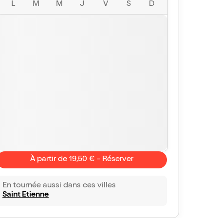
L
M
M
J
V
S
D
À partir de 19,50 € - Réserver
En tournée aussi dans ces villes
Saint Etienne