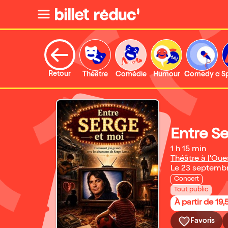
Retour
Théâtre
Comédie
Humour
Comedy clu
S
Entre Se
1 h 15 min
Théâtre à l'Oue
Le 23 septemb
Concert
Tout public
À partir de 19,
Favoris