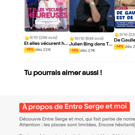
9/10 (33
9/10 (286 avis)
10/10 (646 avis)
De Gaulle
Et elles vécurent he
Julien Bing dans To
our
dès 
-14%
ureuses
ute la vérité, rien qu
dès 22€
-15%
dès 27€
-14%
e la vérité ou presqu
e
Tu pourrais aimer aussi !
À propos de Entre Serge et moi
Découvre Entre Serge et moi, qui fait partie de not
Attention : les places sont limitées. Encore hésitant