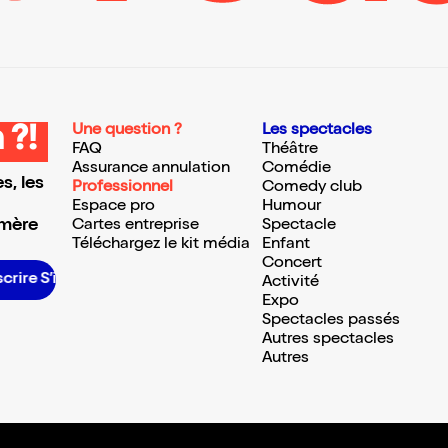
Une question ?
Les spectacles
 ?!
FAQ
Théâtre
Assurance annulation
Comédie
s, les
Professionnel
Comedy club
Espace pro
Humour
 mère
Cartes entreprise
Spectacle
Téléchargez le kit média
Enfant
Concert
rire S’inscrire S’inscrire S’inscrire S’inscrire S’inscrire S’inscrire S’inscrire S’inscrire S’inscrire S’inscrire S’inscrire
Activité
Expo
Spectacles passés
Autres spectacles
Autres