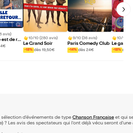
8 avis)
10/10 (280 avis)
9/10 (36 avis)
10/10 (95
 est de ret
Le Grand Soir
Paris Comedy Club
Le gardie
24€
bons
dès 19,50€
dès 24€
dès 8
-18%
-14%
-18%
re sélection d’événements de type
Chanson Française
et qui se
(e) ? Les avis des spectateurs qui l'ont déjà vécu seront d'une