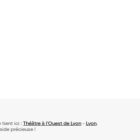
 avis)
n des bon
,95€
 tient ici :
Théâtre à l'Ouest de Lyon
-
Lyon
.
 aide précieuse !