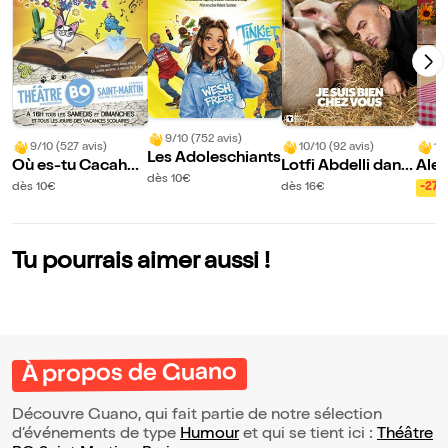
9/10 (752 avis)
9/10 (527 avis)
10/10 (92 avis)
10
Les Adoleschiants
Où es-tu Cacahuè
Lotfi Abdelli dans
Ale
dès 10€
te ?
Je suis bien chez
dès 10€
dès 16€
-27
vous
Tu pourrais aimer aussi !
À propos de Guano
Découvre Guano, qui fait partie de notre sélection
d’événements de type
Humour
et qui se tient ici :
Théâtre