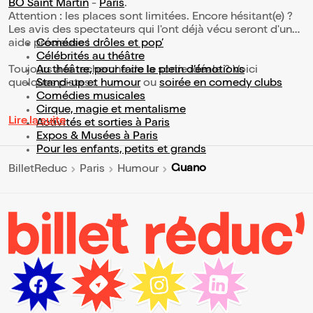
BO Saint Martin
-
Paris
.
Attention : les places sont limitées. Encore hésitant(e) ?
Les avis des spectateurs qui l'ont déjà vécu seront d'une
aide précieuse !
Comédies drôles et pop’
Célébrités au théâtre
Toujours à la recherche de la sortie idéale ? Voici
Au théâtre, pour faire le plein d’émotions
quelques pistes :
Stand-up et humour
ou
soirée en comedy clubs
Comédies musicales
Cirque, magie et mentalisme
Lire la suite
Activités et sorties à Paris
Expos & Musées à Paris
Pour les enfants, petits et grands
Guano
BilletReduc
Paris
Humour