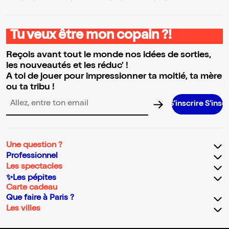
Tu veux être mon copain ?!
Reçois avant tout le monde nos idées de sorties,
les nouveautés et les réduc' !
A toi de jouer pour impressionner ta moitié, ta mère
ou ta tribu !
S’inscrire S’inscrire S’inscr
Adresse email pour la newsletter
Une question ?
Professionnel
Les spectacles
✨Les pépites
Carte cadeau
Que faire à Paris ?
Les villes