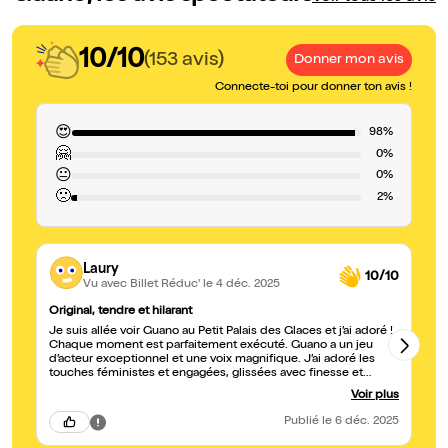
10/10
(153 avis)
Donner mon avis
Connecte-toi pour donner ton avis !
😍
98%
🤗
0%
😐
0%
🙁
2%
Laury
10/10
Vu avec Billet Réduc'
le 4 déc. 2025
Original, tendre et hilarant
A 
Je suis allée voir Guano au Petit Palais des Glaces et j’ai adoré !
Un
Chaque moment est parfaitement exécuté. Guano a un jeu
un
d’acteur exceptionnel et une voix magnifique. J’ai adoré les
se
touches féministes et engagées, glissées avec finesse et
intelligence. Ça fait du bien de voir un spectacle aussi drôle
Voir plus
tout en restant sensible et moderne. Je ne me suis pas
ennuyée une seule seconde. Je recommande vivement ce
Publié
le 6 déc. 2025
spectacle original, tendre et puissant à la fois. Une vraie pépite
à découvrir !