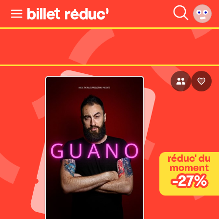
réduc' du
moment
-27%