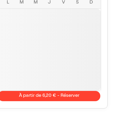
L
M
M
J
V
S
D
À partir de 6,20 € - Réserver