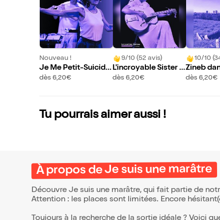
Nouveau !
9/10 (52 avis)
10/10 (3
Je Me Petit-Suicide
L'incroyable Sister R
Zineb dan
au Chocolat
osetta Tharpe
dès 6,20€
dès 6,20€
dès 6,20€
Tu pourrais aimer aussi !
À propos de Je suis une marâtre
Découvre Je suis une marâtre, qui fait partie de no
Attention : les places sont limitées. Encore hésitant
Toujours à la recherche de la sortie idéale ? Voici qu