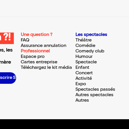
Une question ?
Les spectacles
 ?!
FAQ
Théâtre
Assurance annulation
Comédie
s, les
Professionnel
Comedy club
Espace pro
Humour
 mère
Cartes entreprise
Spectacle
Téléchargez le kit média
Enfant
Concert
nscrire S’inscrire S’inscrire S’inscrire S’inscrire S’inscrire S’inscrire S’inscrire S’inscrire S’inscrire S’inscrire S’inscrire
Activité
Expo
Spectacles passés
Autres spectacles
Autres