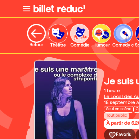
Retour
Théâtre
Comédie
Humour
Comedy clu
S
Je suis
1 heure
Le Local des Au
18 septembre 
Seul en scène
C
Tout public
À partir de 6,
Favoris