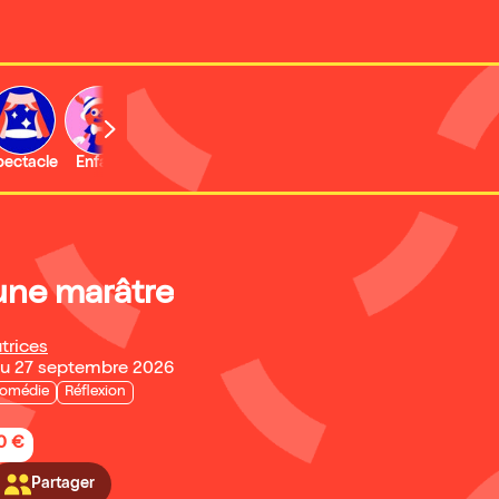
b
pectacle
Enfant
Concert
Activité
Expo et musée
 une marâtre
trices
au 27 septembre 2026
omédie
Réflexion
20 €
Partager