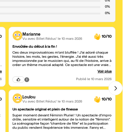
0%
0%
0%
Marianne
0
10/10
Vu avec Billet Réduc'
le 10 mars 2026
Envoûtée du début à la fin !
J'ADO
Ces deux improvisatrices m'ont bluffée ! J'ai adoré chaque
Epoust
histoire, les mots, les gestes, l'énergie. J'ai été aussi très
talent
impressionnée par le musicien qui, au fil de l'histoire, arrive à
instan
créer un thème musical adapté. Ce spectacle est une vraie
avec 
pépite
pépite, allez le voir sans hésiter 😁
us
Voir plus
26
Publié
le 10 mars 2026
Loulou
0
10/10
Vu avec Billet Réduc'
le 10 mars 2026
Un spectacle original et plein de finesse
GÉNIA
t
Super moment devant Féminin Pluriel ! Un spectacle d’impro
Vraime
drôle, sensible et intelligent autour de la notion de “féminin”.
La scénographie façon “chambre de fille” et la participation
du public rendent l’expérience très immersive. Fanny et