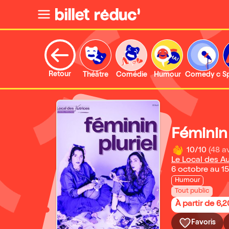
Retour
Théâtre
Comédie
Humour
Comedy clu
S
Féminin 
10/10
(48 av
Le Local des Au
6 octobre au 1
Humour
Tout public
À partir de 6,
Favoris