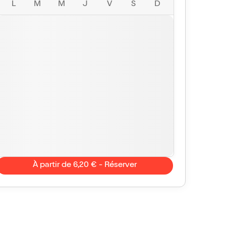
L
M
M
J
V
S
D
À partir de 6,20 € - Réserver