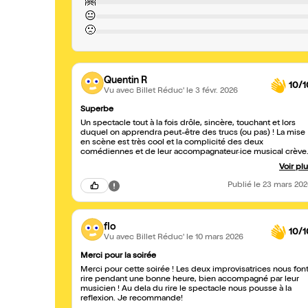
🤗
😐
🙁
Quentin R
10/1
Vu avec Billet Réduc'
le 3 févr. 2026
Superbe
Un spectacle tout à la fois drôle, sincère, touchant et lors
duquel on apprendra peut-être des trucs (ou pas) ! La mise
en scène est très cool et la complicité des deux
comédiennes et de leur accompagnateur·ice musical crève
la scène.
Voir pl
Publié
le 23 mars 20
flo
10/1
Vu avec Billet Réduc'
le 10 mars 2026
Merci pour la soirée
Merci pour cette soirée ! Les deux improvisatrices nous fon
rire pendant une bonne heure, bien accompagné par leur
musicien ! Au dela du rire le spectacle nous pousse à la
reflexion. Je recommande!