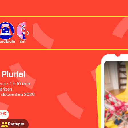
b
pectacle
Enfant
Concert
Activité
Expo et musée
Pluriel
is)
•
1 h 10 min
trices
5 décembre 2026
20 €
Partager