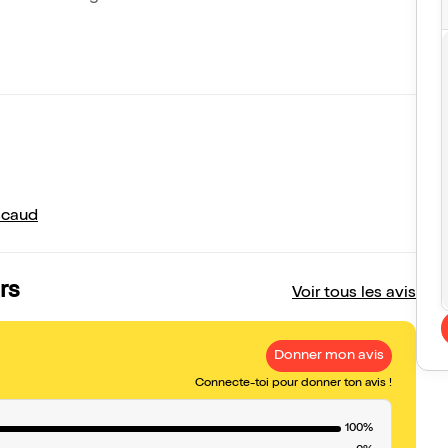
scaud
rs
Voir tous les avis
Donner mon avis
Connecte-toi pour donner ton avis !
100%