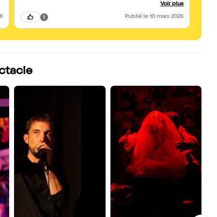
Charlotte forment un duo complice et très juste, et la
Voir plus
musique live apporte une belle énergie aux scènes. On rit
beaucoup, on se reconnaît parfois, et on repart aussi avec
26
Publié
le 10 mars 2026
matière à réfléchir. Un spectacle original, vivant et plein de
surprises. À découvrir !
ectacle