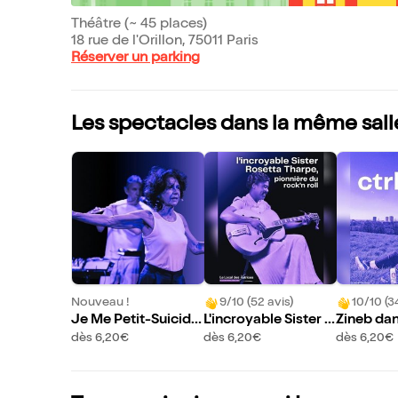
Théâtre (~ 45 places)
18 rue de l'Orillon, 75011 Paris
Réserver un parking
Les spectacles dans la même sall
Nouveau !
9/10 (52 avis)
10/10 (3
Je Me Petit-Suicide
L'incroyable Sister R
Zineb dan
au Chocolat
osetta Tharpe
dès 6,20€
dès 6,20€
dès 6,20€