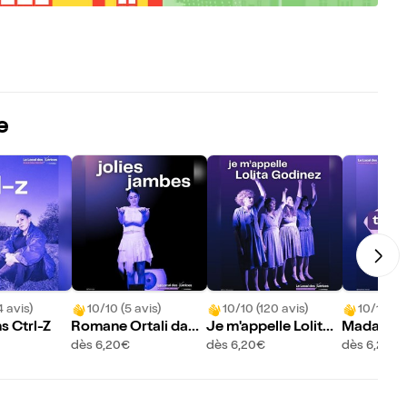
e
4 avis)
10/10 (5 avis)
10/10 (120 avis)
10/10 (14
s Ctrl-Z
Romane Ortali dans
Je m'appelle Lolita
Madame 
Jolies jambes
Godinez
Testosté
dès 6,20€
dès 6,20€
dès 6,20€