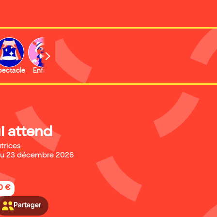
b
pectacle
Enfant
Concert
Activité
Expo et musée
i attend
trices
au 23 décembre 2026
20 €
Partager