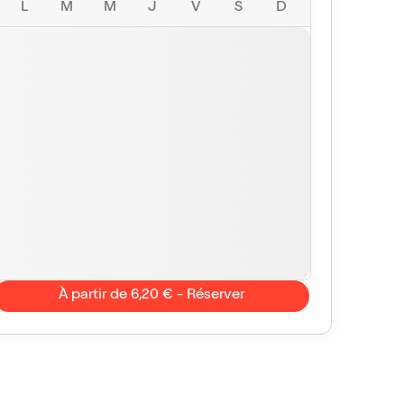
L
M
M
J
V
S
D
À partir de 6,20 € - Réserver