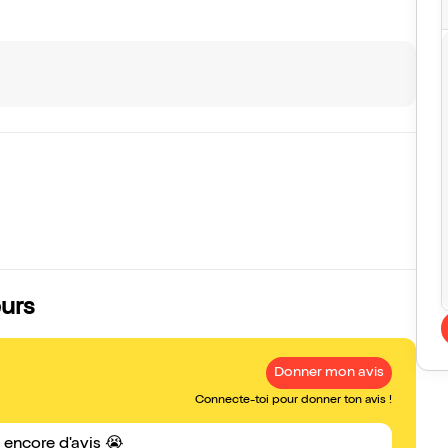
eurs
Donner mon avis
Connecte-toi pour donner ton avis !
s encore d'avis 😭