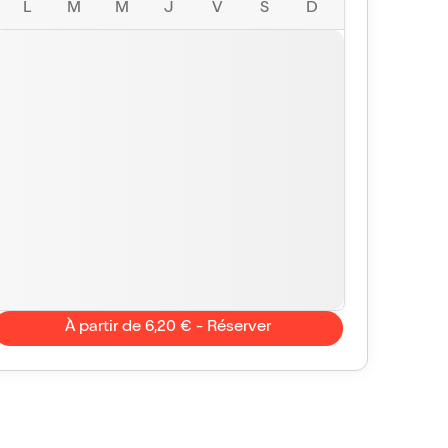
L
M
M
J
V
S
D
À partir de 6,20 € - Réserver