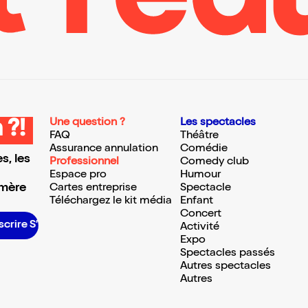
Une question ?
Les spectacles
 ?!
FAQ
Théâtre
Assurance annulation
Comédie
s, les
Professionnel
Comedy club
Espace pro
Humour
 mère
Cartes entreprise
Spectacle
Téléchargez le kit média
Enfant
Concert
scrire S’inscrire S’inscrire S’inscrire S’inscrire S’inscrire S’inscrire S’inscrire S’inscrire S’inscrire S’inscrire S’inscrire
Activité
Expo
Spectacles passés
Autres spectacles
Autres