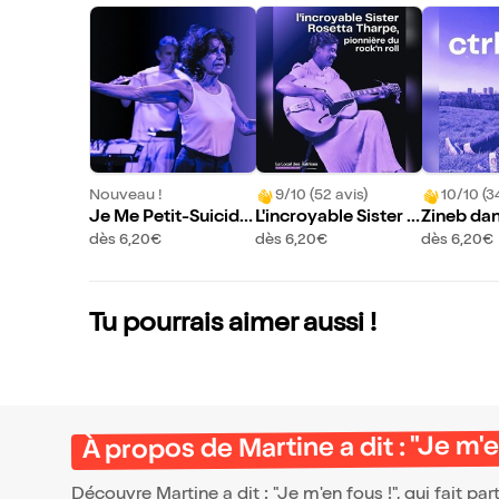
Nouveau !
9/10 (52 avis)
10/10 (3
Je Me Petit-Suicide
L'incroyable Sister R
Zineb dan
au Chocolat
osetta Tharpe
dès 6,20€
dès 6,20€
dès 6,20€
Tu pourrais aimer aussi !
À propos de Martine a dit : "Je m'e
Découvre Martine a dit : "Je m'en fous !", qui fait p