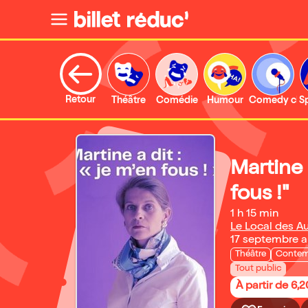
Retour
Théâtre
Comédie
Humour
Comedy clu
S
Martine 
fous !"
1 h 15 min
Le Local des Au
17 septembre 
Théâtre
Contem
Tout public
À partir de 6,