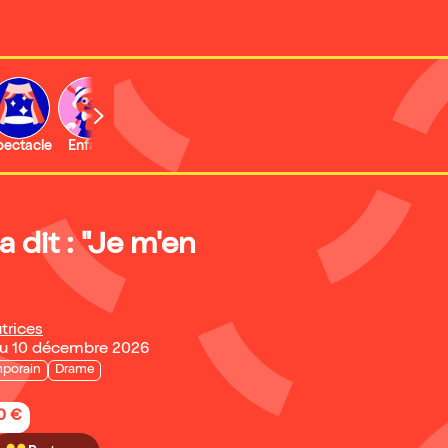
b
pectacle
Enfant
Concert
Activité
Expo et musée
a dit : "Je m'en
trices
au 10 décembre 2026
porain
Drame
20 €