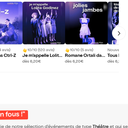
4 avis)
10/10 (120 avis)
10/10 (5 avis)
Nouveau !
s Ctrl-Z
Je m'appelle Lolita
Romane Ortali dans
Tous les 
Godinez
Jolies jambes
dès 6,20€
dès 6,20€
dès 6,20€
n fous !"
artie de notre sélection d’événements de type
Théâtre
et qui se 