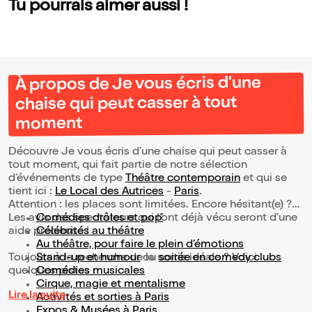
Tu pourrais aimer aussi !
À propos de Je vous écris d'une
chaise qui peut casser à tout
moment
Découvre Je vous écris d'une chaise qui peut casser à
tout moment, qui fait partie de notre sélection
d’événements de type
Théâtre contemporain
et qui se
tient ici :
Le Local des Autrices
-
Paris
.
Attention : les places sont limitées. Encore hésitant(e) ?
Les avis des spectateurs qui l'ont déjà vécu seront d'une
Comédies drôles et pop’
aide précieuse !
Célébrités au théâtre
Au théâtre, pour faire le plein d’émotions
Toujours à la recherche de la sortie idéale ? Voici
Stand-up et humour
ou
soirée en comedy clubs
quelques pistes :
Comédies musicales
Cirque, magie et mentalisme
Lire la suite
Activités et sorties à Paris
Expos & Musées à Paris