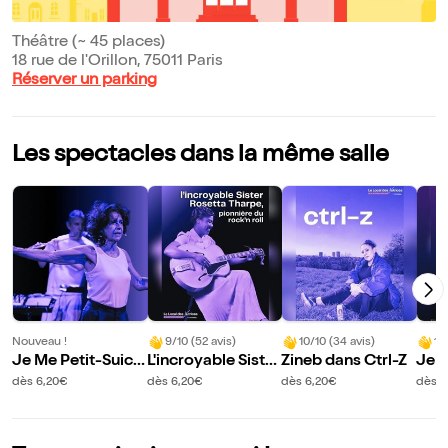
Théâtre (~ 45 places)
18 rue de l'Orillon, 75011 Paris
Réserver un parking
Les spectacles dans la même salle
Nouveau !
9/10 (52 avis)
10/10 (34 avis)
10
Je Me Petit-Suici
L'incroyable Sister
Zineb dans Ctrl-Z
Je m
de au Chocolat
Rosetta Tharpe
a G
dès 6,20€
dès 6,20€
dès 6,20€
dès 6