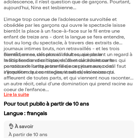
adolescence, il n'est question que de garçons. Pourtant,
aujourd'hui, Nina est lesbienne...
L'image trop connue de l'adolescente survoltée et
obsédée par les garçons qui ouvre le spectacle laisse
bientôt la place à un face-à-face sur le fil entre une
enfant de treize ans - dont la langue se fera entendre,
tout au long du spectacle, à travers des extraits de
journaux intimes bruts, non retravaillés - et les trois
comédiennes, désormais adultes, qui posent un regard à
Bientôt, on ne sait plus s'il faut sourire de la
la fois tendre et critique, drôle et déchirant sur le
multiplication des histoires d'amour adolescentes qui
parcours de cette jeune fille, aux prises avec des
constituent l'unique trame de ces journaux, ou s'il faut
injonctions qui contredisent ses désirs naissants.
s'inquiéter de ces ratages, insultes, violences qui
affleurent de toutes parts, et qui viennent nous raconter
un autre récit, celui d'une domination qui prend racine au
coeur de l'enfance...
Lire la suite
Pour tout public à partir de 10 ans
Langue : français
👌 À savoir
À partir de 10 ans