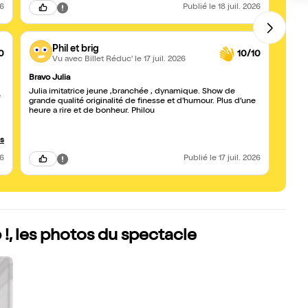
26
Publié
le 18 juil. 2026
Phil et brig
0
10/10
Vu avec Billet Réduc'
le 17 juil. 2026
Bravo Julia
Top t
Julia imitatrice jeune ,branchée , dynamique. Show de
On a 
e
grande qualité originalité de finesse et d’humour. Plus d’une
heure a rire et de bonheur. Philou
us
26
Publié
le 17 juil. 2026
!, les photos du spectacle