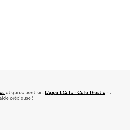
 No Limit
19,50€
es
et qui se tient ici :
L'Appart Café - Café Théâtre
- .
 aide précieuse !