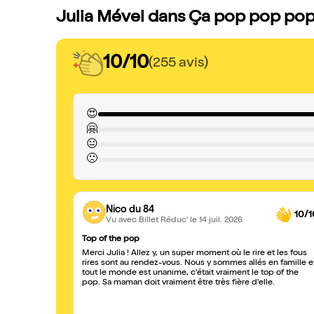
Julia Mével dans Ça pop pop pop !
10/10
(255 avis)
😍
🤗
😐
🙁
Nico du 84
10/1
Vu avec Billet Réduc'
le 14 juil. 2026
Top of the pop
Merci Julia ! Allez y, un super moment où le rire et les fous
rires sont au rendez-vous. Nous y sommes allés en famille e
tout le monde est unanime, c'était vraiment le top of the
pop. Sa maman doit vraiment être très fière d'elle.