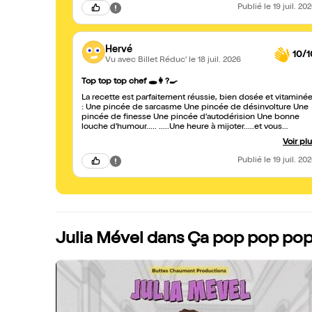
Publié
le 19 juil. 20
Hervé
10/1
Vu avec Billet Réduc'
le 18 juil. 2026
Top top top chef 🕳👩?🍳
La recette est parfaitement réussie, bien dosée et vitaminé
: Une pincée de sarcasme Une pincée de désinvolture Une
pincée de finesse Une pincée d'autodérision Une bonne
louche d'humour..... .....Une heure à mijoter.....et vous
ressortez reboosté. Devrait être sponsorisée par la sécu !!!!
Voir pl
Publié
le 19 juil. 20
Julia Mével dans Ça pop pop pop 