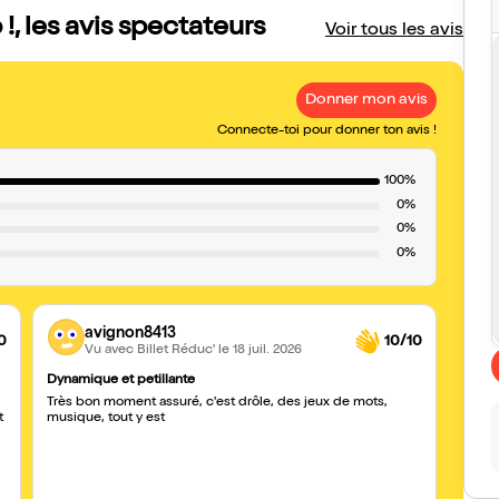
, les avis spectateurs
Voir tous les avis
Donner mon avis
Connecte-toi pour donner ton avis !
100%
0%
0%
0%
avignon8413
0
10/10
Vu avec Billet Réduc'
le 18 juil. 2026
Dynamique et petillante
Bravo 
Très bon moment assuré, c'est drôle, des jeux de mots,
Bravo 
t
musique, tout y est
C'étai