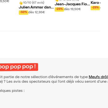
ofond
19,50€
Karo dans
10/10 (47 avis)
Jean-Jacques Fiori
Julien Ammar dans
dès 
-25%
to dans La farce cac
dès 19,50€
-25%
Histoires extraordin
dès 12,95€
-50%
hée de l'info
aires
pop pop pop !
it partie de notre sélection d’événements de type
Meufs drôl
(e) ? Les avis des spectateurs qui l'ont déjà vécu seront d'une
elques pistes :