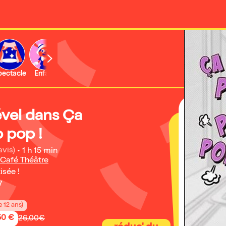
b
pectacle
Enfant
Concert
Activité
Expo et musée
ével dans Ça
 pop !
avis)
•
1 h 15 min
 Café Théâtre
isée !
7
e 12 ans)
50 €
26,00€