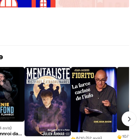
e
4 avis)
innroi dans
10/10 (16
8/10 (52 avis)