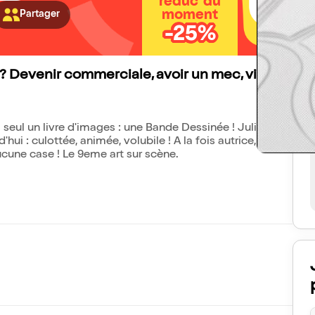
réduc' du
moment
Partager
-25%
r" ? Devenir commerciale, avoir un mec, vivre à
i seul un livre d'images : une Bande Dessinée ! Julia
hui : culottée, animée, volubile ! A la fois autrice,
ucune case ! Le 9eme art sur scène.