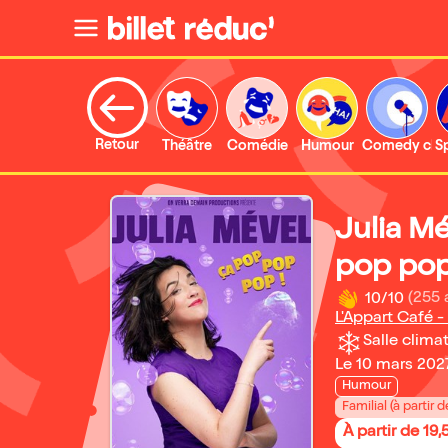
Retour
Théâtre
Comédie
Humour
Comedy clu
S
Julia M
pop pop
10/10
(255 
L'Appart Café -
Salle climat
Le 10 mars 202
Humour
Familial (à partir d
À partir de 19,