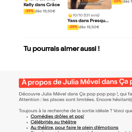
Génie Pr
dès 
-25%
Kelly dans Grâce
dès 19,50€
-25%
10/10 (131 avis)
Yass dans Presque I
mparfait
dès 19,50€
-25%
Tu pourrais aimer aussi !
À propos de Julia Mével dans Ça 
Découvre Julia Mével dans Ça pop pop pop !, qui fa
Attention : les places sont limitées. Encore hésitant
Toujours à la recherche de la sortie idéale ? Voici qu
Comédies drôles et pop’
Célébrités au théâtre
Au théâtre, pour faire le plein d’émotions