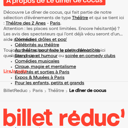
À propos de Le dîner de cocus
Découvre Le dîner de cocus, qui fait partie de notre
sélection d’événements de type
Théâtre
et qui se tient ici
:
Théâtre des 2 Anes
-
Paris
.
Attention : les places sont limitées. Encore hésitant(e) ?
Les avis des spectateurs qui l'ont déjà vécu seront d'une
aide précieuse !
Comédies drôles et pop’
Célébrités au théâtre
Toujours à la recherche de la sortie idéale ? Voici
Au théâtre, pour faire le plein d’émotions
quelques pistes :
Stand-up et humour
ou
soirée en comedy clubs
Comédies musicales
Cirque, magie et mentalisme
Lire la suite
Activités et sorties à Paris
Expos & Musées à Paris
Pour les enfants, petits et grands
Le dîner de cocus
BilletReduc
Paris
Théâtre