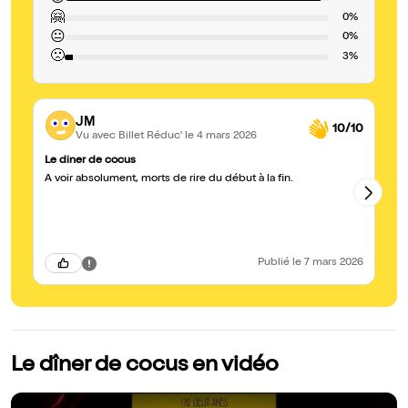
🤗
0%
😐
0%
🙁
3%
JM
10/10
Vu avec Billet Réduc'
le 4 mars 2026
Le diner de cocus
Le
A voir absolument, morts de rire du début à la fin.
S
Publié
le 7 mars 2026
Le dîner de cocus en vidéo