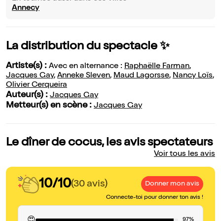
Annecy
La distribution du spectacle ✨
Artiste(s) :
Avec en alternance :
Raphaëlle Farman
,
Jacques Gay
,
Anneke Sleven
,
Maud Lagorsse
,
Nancy Loïs
,
Olivier Cerqueira
Auteur(s) :
Jacques Gay
Metteur(s) en scène :
Jacques Gay
Le dîner de cocus, les avis spectateurs
Voir tous les avis
10/10
(30 avis)
Donner mon avis
Connecte-toi pour donner ton avis !
😍
97%