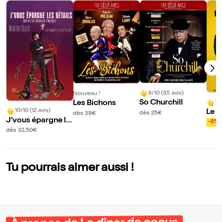
9/10 (85 avis)
Nouveau !
So Churchill
10
Les Bichons
10/10 (12 avis)
Le d
dès 25€
dès 38€
J'vous épargne le
-8%
s détails
dès 32,50€
Tu pourrais aimer aussi !