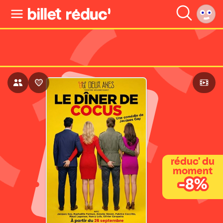
réduc' du
moment
-8%