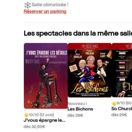
Salle climatisée !
Réserver un parking
Les spectacles dans la même sall
9/10 (85
Nouveau !
So Church
Les Bichons
10/10 (12 avis)
dès 25€
dès 38€
J'vous épargne les
détails
dès 32,50€