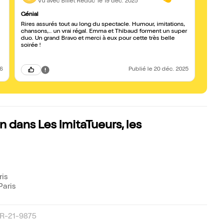
Vu avec Billet Réduc'
le 19 déc. 2025
Génial
Très b
Rires assurés tout au long du spectacle. Humour, imitations,
Poigna
chansons,.. un vrai régal. Emma et Thibaud forment un super
imita
duo. Un grand Bravo et merci à eux pour cette très belle
d’imi
soirée !
politi
au vi
(gauc
scènes
26
Publié
le 20 déc. 2025
courr
!!:) p
de 16 
dans Les ImitaTueurs, les
ris
Paris
R-21-9875