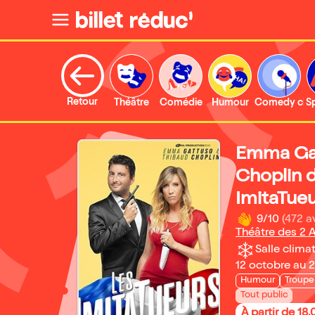
Retour
Théâtre
Comédie
Humour
Comedy clu
S
Emma Gat
Choplin 
ImitaTueu
9/10
(472 a
Théâtre des 2 
Salle climat
12 octobre au 
Humour
Troupe
Tout public
À partir de 18