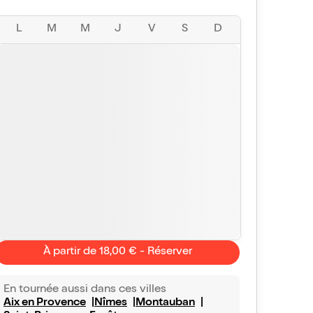
L
M
M
J
V
S
D
À partir de 18,00 € - Réserver
En tournée aussi dans ces villes
Aix en Provence
Nîmes
Montauban