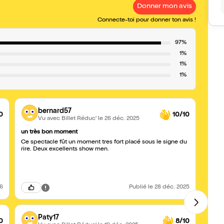
Donner mon avis
Connecte-toi pour donner ton avis !
97%
1%
1%
1%
bernard57
0
10/10
Vu avec Billet Réduc'
le 26 déc. 2025
un très bon moment
Supe
Ce spectacle fût un moment tres fort placé sous le signe du
Vraim
rire. Deux excellents show men.
repré
manqu
d'alle
16ans.
26
Publié
le 28 déc. 2025
Paty17
0
8/10