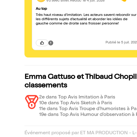
Vu avec Billet Réduc'
le 4 juil. 2026
Au top
Très haut niveau d’imitation. Les acteurs savent rebondir sur
les différents sujets d’actualité et aborder les idées de
gauche comme de droite sans froisser personne!
Publié
le 5 juil. 20
Emma Gattuso et Thibaud Choplin 
classements
2e dans Top Avis Imitation à Paris
10e dans Top Avis Sketch à Paris
11e dans Top Avis Troupe d'humoristes à Pa
19e dans Top Avis Humour d’observation à 
Événement proposé par ET MA PRODUCTION - L-