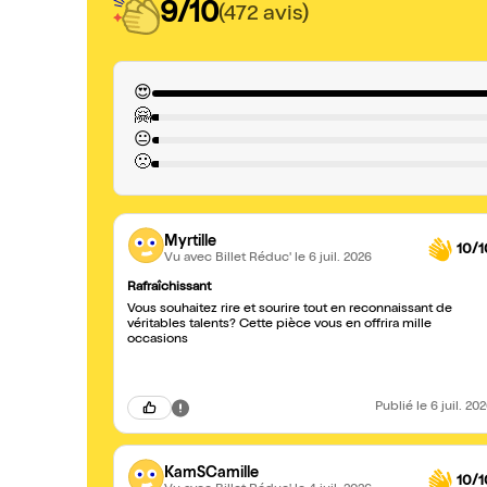
9/10
(472 avis)
😍
🤗
😐
🙁
Myrtille
10/1
Vu avec Billet Réduc'
le 6 juil. 2026
Rafraîchissant
Vous souhaitez rire et sourire tout en reconnaissant de
véritables talents? Cette pièce vous en offrira mille
occasions
Publié
le 6 juil. 20
KamSCamille
10/1