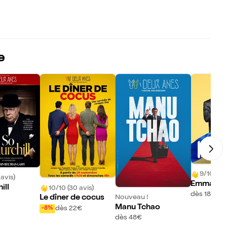
e
9/10 (472
 avis)
Emma Gat
ill
10/10 (30 avis)
hibaud Ch
dès 18€
Nouveau !
Le dîner de cocus
s Les Imi
Manu Tchao
dès 22€
-8%
dès 48€