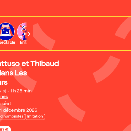
b
pectacle
Enfant
Concert
Activité
Expo et musée
tuso et Thibaud
dans Les
rs
vis)
•
1 h 25 min
Anes
isée !
21 décembre 2026
 d'humoristes
Imitation
,00 €