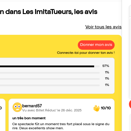
dans Les ImitaTueurs, les avis
Voir tous les avis
Donner mon avis
Connecte-toi pour donner ton avis !
97%
1%
1%
1%
bernard57
0
10/10
Vu avec Billet Réduc'
le 26 déc. 2025
un très bon moment
Supe
Ce spectacle fût un moment tres fort placé sous le signe du
Vraim
rire. Deux excellents show men.
repré