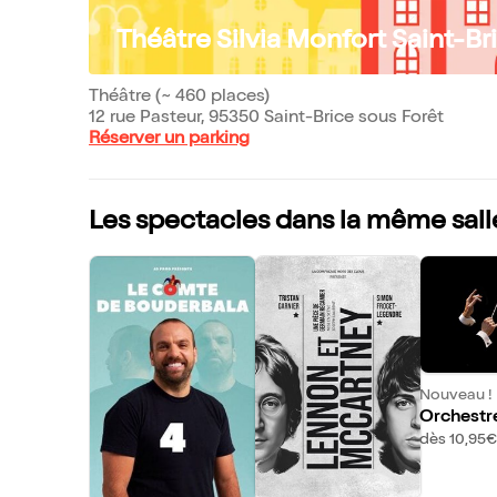
Théâtre Silvia Monfort Saint-Br
Théâtre (~ 460 places)
12 rue Pasteur, 95350 Saint-Brice sous Forêt
Réserver un parking
Les spectacles dans la même sall
Nouveau !
Orchestr
ique Plai
dès 10,95€