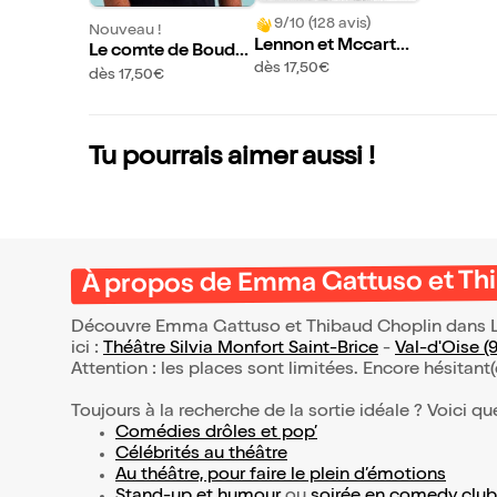
9/10 (128 avis)
Nouveau !
Lennon et Mccartne
Le comte de Bouder
y
dès 17,50€
bala 4
dès 17,50€
Tu pourrais aimer aussi !
À propos de Emma Gattuso et Thi
Découvre Emma Gattuso et Thibaud Choplin dans Les
ici :
Théâtre Silvia Monfort Saint-Brice
-
Val-d'Oise (
Attention : les places sont limitées. Encore hésitant
Toujours à la recherche de la sortie idéale ? Voici qu
Comédies drôles et pop’
Célébrités au théâtre
Au théâtre, pour faire le plein d’émotions