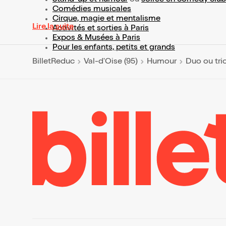
Stand-up et humour
ou
soirée en comedy club
Comédies musicales
Cirque, magie et mentalisme
Lire la suite
Activités et sorties à Paris
Expos & Musées à Paris
Pour les enfants, petits et grands
BilletReduc
Val-d'Oise (95)
Humour
Duo ou tri