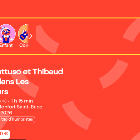
Enfant
Concert
Activité
tuso et Thibaud
dans Les
rs
vis)
•
1 h 15 min
Monfort Saint-Brice
 2026
 trio d'humoristes
50 €