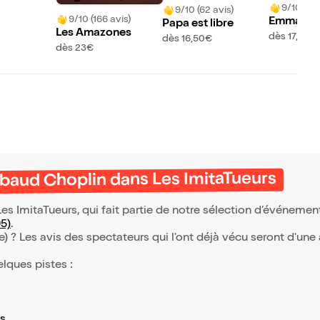
9/10 (472
9/10 (62 avis)
9/10 (166 avis)
Emma Gat
Papa est libre
Les Amazones
hibaud Ch
dès 17,50€
dès 16,50€
dès 23€
s Les Imi
baud Choplin dans Les ImitaTueurs
 ImitaTueurs, qui fait partie de notre sélection d’événemen
95)
.
(e) ? Les avis des spectateurs qui l'ont déjà vécu seront d'une
elques pistes :