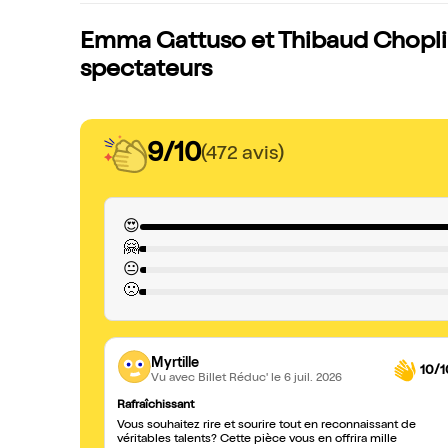
Emma Gattuso et Thibaud Choplin 
spectateurs
9/10
(472 avis)
😍
🤗
😐
🙁
Myrtille
10/1
Vu avec Billet Réduc'
le 6 juil. 2026
Rafraîchissant
Vous souhaitez rire et sourire tout en reconnaissant de
véritables talents? Cette pièce vous en offrira mille