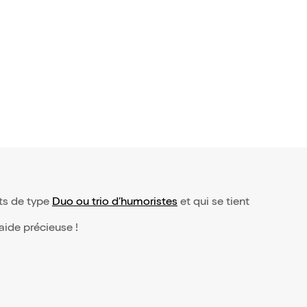
 avis)
tuso et T
oplin dan
taTueurs
ts de type
Duo ou trio d’humoristes
et qui se tient
 aide précieuse !