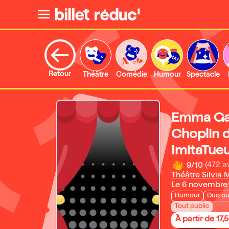
Retour
Théâtre
Comédie
Humour
Spectacle
Emma Gat
Choplin 
ImitaTueu
9/10
(472 a
Théâtre Silvia 
Le 6 novembre
Humour
Duo ou
Tout public
À partir de 17,