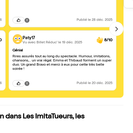
manqu
d'alle
16ans.
26
Publié
le 28 déc. 2025
Paty17
0
8/10
Vu avec Billet Réduc'
le 19 déc. 2025
Génial
Très b
Rires assurés tout au long du spectacle. Humour, imitations,
Poigna
chansons,.. un vrai régal. Emma et Thibaud forment un super
imita
duo. Un grand Bravo et merci à eux pour cette très belle
d’imi
soirée !
politi
au vi
(gauc
scènes
26
Publié
le 20 déc. 2025
courr
!!:) p
de 16 
dans Les ImitaTueurs, les