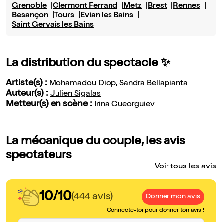
Grenoble
Clermont Ferrand
Metz
Brest
Rennes
Besançon
Tours
Evian les Bains
Saint Gervais les Bains
La distribution du spectacle ✨
Artiste(s) :
Mohamadou Diop
,
Sandra Bellapianta
Auteur(s) :
Julien Sigalas
Metteur(s) en scène :
Irina Gueorguiev
La mécanique du couple, les avis
spectateurs
Voir tous les avis
10/10
(444 avis)
Donner mon avis
Connecte-toi pour donner ton avis !