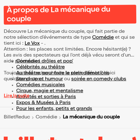
À propos de La mécanique du
couple
Découvre La mécanique du couple, qui fait partie de
notre sélection d’événements de type
Comédie
et qui se
tient ici :
Le Vox
- .
Attention : les places sont limitées. Encore hésitant(e) ?
Les avis des spectateurs qui l'ont déjà vécu seront d'une
aide précieuse !
Comédies drôles et pop’
Célébrités au théâtre
Toujours à la recherche de la sortie idéale ? Voici
Au théâtre, pour faire le plein d’émotions
quelques pistes :
Stand-up et humour
ou
soirée en comedy clubs
Comédies musicales
Cirque, magie et mentalisme
Lire la suite
Activités et sorties à Paris
Expos & Musées à Paris
Pour les enfants, petits et grands
La mécanique du couple
BilletReduc
Comédie