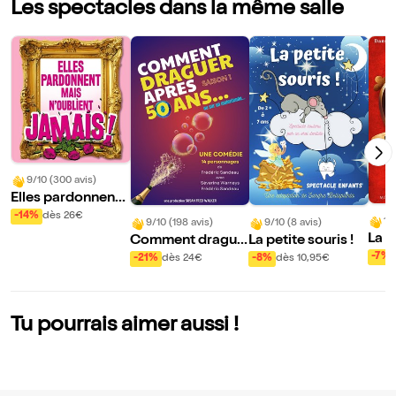
Les spectacles dans la même salle
9/10 (300 avis)
Elles pardonnent
mais n'oublient ja
-14%
dès 26€
10
9/10 (198 avis)
9/10 (8 avis)
mais !
La 
Comment drague
La petite souris !
cou
r après 50 ans
-7%
-21%
dès 24€
-8%
dès 10,95€
Tu pourrais aimer aussi !