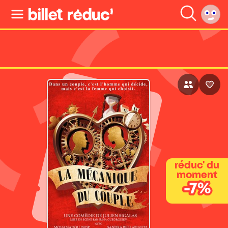
réduc' du
moment
-7%