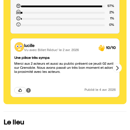
😍
97%
🤗
2%
😐
1%
🙁
0%
lucille
10/10
Vu avec Billet Réduc'
le 2 avr. 2026
Une pièce très sympa
A 
Merci aux 2 acteurs et aussi au public présent ce jeudi 02 avril
un
sur Grenoble. Nous avons passé un très bon moment et adoré
fa
la proximité avec les acteurs.
de
Publié
le 4 avr. 2026
Le lieu