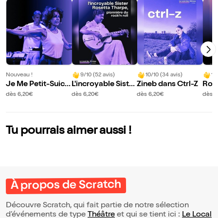
Nouveau !
9/10 (52 avis)
10/10 (34 avis)
10
Je Me Petit-Suici
L'incroyable Sister
Zineb dans Ctrl-Z
Rom
de au Chocolat
Rosetta Tharpe
ns J
dès 6,20€
dès 6,20€
dès 6,20€
dès 6
Tu pourrais aimer aussi !
À propos de Scratch
Découvre Scratch, qui fait partie de notre sélection
d’événements de type
Théâtre
et qui se tient ici :
Le Local