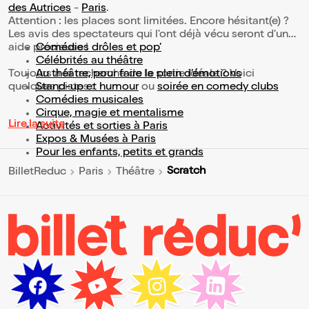
des Autrices
-
Paris
.
Attention : les places sont limitées. Encore hésitant(e) ?
Les avis des spectateurs qui l'ont déjà vécu seront d'une
aide précieuse !
Comédies drôles et pop’
Célébrités au théâtre
Toujours à la recherche de la sortie idéale ? Voici
Au théâtre, pour faire le plein d’émotions
quelques pistes :
Stand-up et humour
ou
soirée en comedy clubs
Comédies musicales
Cirque, magie et mentalisme
Lire la suite
Activités et sorties à Paris
Expos & Musées à Paris
Pour les enfants, petits et grands
Scratch
BilletReduc
Paris
Théâtre