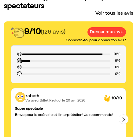
spectateurs
Voir tous les avis
9/10
(126 avis)
Donner mon avis
Connecte-toi pour donner ton avis !
😍
91%
🤗
9%
😐
0%
🙁
0%
zabeth
10/10
Vu avec Billet Réduc'
le 20 avr. 2026
Super spectacle
Bo
Bravo pour le scénario et l'interprétation! Je recommande!
Tr
év
hi
se
dé
fo