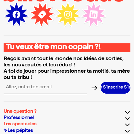
Tu veux être mon copain ?!
Reçois avant tout le monde nos idées de sorties,
les nouveautés et les réduc' !
A toi de jouer pour impressionner ta moitié, ta mère
ou ta tribu !
S’inscrire S’inscrire S’
Adresse email pour la newsletter
Une question ?
Professionnel
Les spectacles
✨Les pépites