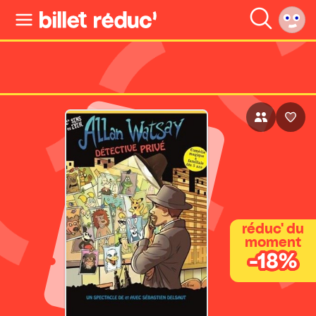
réduc' du
moment
-18%