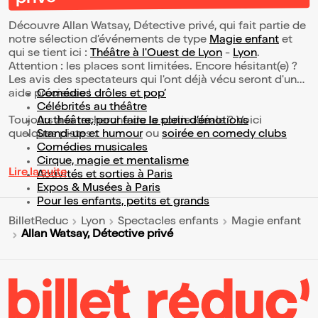
Découvre Allan Watsay, Détective privé, qui fait partie de
notre sélection d’événements de type
Magie enfant
et
qui se tient ici :
Théâtre à l'Ouest de Lyon
-
Lyon
.
Attention : les places sont limitées. Encore hésitant(e) ?
Les avis des spectateurs qui l'ont déjà vécu seront d'une
aide précieuse !
Comédies drôles et pop’
Célébrités au théâtre
Toujours à la recherche de la sortie idéale ? Voici
Au théâtre, pour faire le plein d’émotions
quelques pistes :
Stand-up et humour
ou
soirée en comedy clubs
Comédies musicales
Cirque, magie et mentalisme
Lire la suite
Activités et sorties à Paris
Expos & Musées à Paris
Pour les enfants, petits et grands
BilletReduc
Lyon
Spectacles enfants
Magie enfant
Allan Watsay, Détective privé