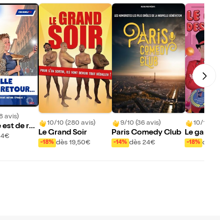
8 avis)
10/10 (280 avis)
9/10 (36 avis)
10/10 (95
 est de ret
Le Grand Soir
Paris Comedy Club
Le gardie
24€
bons
dès 19,50€
dès 24€
dès 8
-18%
-14%
-18%