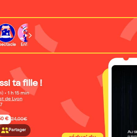
b
pectacle
Enfant
Concert
Activité
Expo et musée
si ta fille !
s)
•
1 h 15 min
st de Lyon
27
50 €
24,00€
Partager