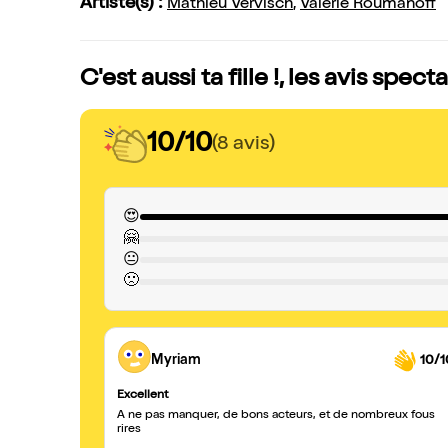
Artiste(s) :
Mathieu Vervisch
,
Valérie Roumanoff
C'est aussi ta fille !, les avis spect
10/10
(8 avis)
😍
🤗
😐
🙁
Myriam
10/1
Excellent
À ne pas manquer, de bons acteurs, et de nombreux fous
rires