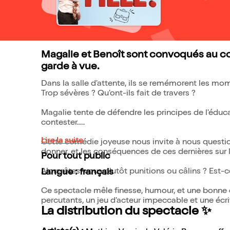
Magalie et Benoît sont convoqués au comm
garde à vue.
Dans la salle d'attente, ils se remémorent les mom
Trop sévères ? Qu'ont-ils fait de travers ?
Magalie tente de défendre les principes de l'éduc
contester.
Lire la suite
Cette comédie joyeuse nous invite à nous question
donner, et les conséquences de ces dernières sur l
Pour tout public
Alors, êtes-vous plutôt punitions ou câlins ? Est-
Langue : français
Ce spectacle mêle finesse, humour, et une bonne do
percutants, un jeu d'acteur impeccable et une écri
La distribution du spectacle ✨