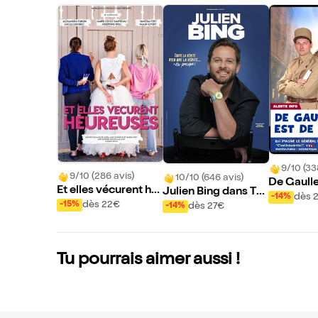
9/10 (33
9/10 (286 avis)
10/10 (646 avis)
De Gaulle
Et elles vécurent he
Julien Bing dans To
our
dès 
-14%
ureuses
ute la vérité, rien qu
dès 22€
-15%
dès 27€
-14%
e la vérité ou presqu
e
Tu pourrais aimer aussi !