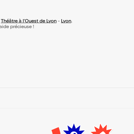
:
Théâtre à l'Ouest de Lyon
-
Lyon
.
 aide précieuse !