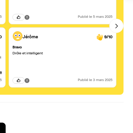
25
Publié
le 5 mars 2025
0
Jérôme
9/10
Bravo
Génial
Drôle et intelligent
Au de
i
sont d
parent
publi
prise
us
25
Publié
le 3 mars 2025