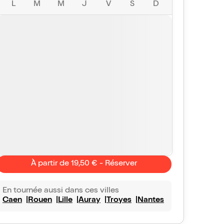
L
M
M
J
V
S
D
À partir de 19,50 € - Réserver
La marâtre
10/10
Mel
En tournée aussi dans ces villes
tionnel
Delirant
Caen
Rouen
Lille
Auray
Troyes
Nantes
Un super moment! P
 à revoir bravo 👏 on ne s en lasse pas
jouée. Allez y vous