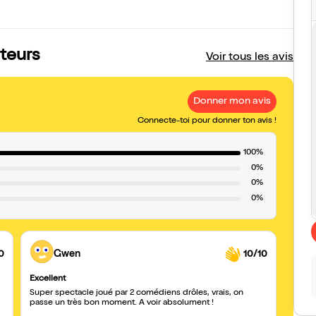
ateurs
Voir tous les avis
Donner mon avis
Connecte-toi pour donner ton avis !
100%
0%
0%
0%
0
Gwen
10/10
Excellent
Excep
Super spectacle joué par 2 comédiens drôles, vrais, on
A voir
passe un très bon moment. A voir absolument !