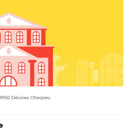
 69150 Décines Charpieu
e