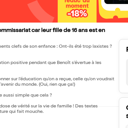
réduc' du
moment
-18%
issariat car leur fille de 16 ans est en
ents clefs de son enfance : Ont-ils été trop laxistes ?
ation positive pendant que Benoît s'évertue à les
ner sur l'éducation qu'on a reçue, celle qu'on voudrait
'avenir du monde. (Oui, rien que ça!)
ce aussi simple que cela ?
se de vérité sur la vie de famille ! Des textes
ture qui fait mouche.