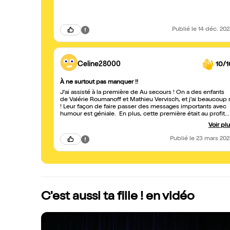
Publié
le 14 déc. 20
Celine28000
10/1
À ne surtout pas manquer !!
J'ai assisté à la première de Au secours ! On a des enfants
de Valérie Roumanoff et Mathieu Vervisch, et j'ai beaucoup r
! Leur façon de faire passer des messages importants avec
humour est géniale. En plus, cette première était au profit
de Camille Constellation d'Espoir, une belle initiative. J'en ai
Voir pl
aussi profité pour me procurer Vos paupières sont lourdes,
que Valérie a gentiment dédicacé. Un spectacle drôle,
Publié
le 23 mars 20
intelligent et généreux... Je recommande vivement !
C'est aussi ta fille ! en vidéo