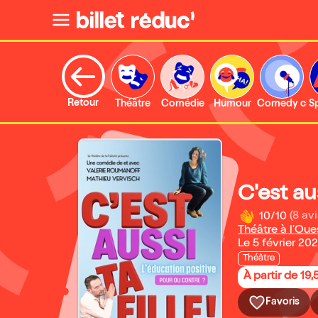
Retour
Théâtre
Comédie
Humour
Comedy clu
S
C'est aus
10/10
(8 avi
Théâtre à l'Oue
Le 5 février 20
Théâtre
À partir de 19,
Favoris