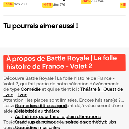
etour
-14%
dès 24€
eureuses
oute la vérité, rien
-15%
dès 22€
-14%
dès 27€
-18%
que la vérité ou pr
esque
Tu pourrais aimer aussi !
À propos de Battle Royale | La folle
histoire de France - Volet 2
Découvre Battle Royale | La folle histoire de France -
Volet 2, qui fait partie de notre sélection d’événements
de type
Comédie
et qui se tient ici :
Théâtre à l'Ouest de
Lyon
-
Lyon
.
Attention : les places sont limitées. Encore hésitant(e) ?
Les avis des spectateurs qui l'ont déjà vécu seront d'une
Comédies drôles et pop’
aide précieuse !
Célébrités au théâtre
Au théâtre, pour faire le plein d’émotions
Toujours à la recherche de la sortie idéale ? Voici
Stand-up et humour
ou
soirée en comedy clubs
quelques pistes :
Comédies musicales