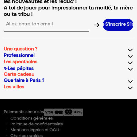
les nouveautés et les réduc' !
A toi de jouer pour impressionner ta moitié, ta mère
ou ta tribu !
S’inscrire S’inscrire S
Adresse email pour la newsletter
Une question ?
Professionnel
Les spectacles
✨Les pépites
Carte cadeau
Que faire à Paris ?
Les villes
Paiements sécurisés
Conditions générales
Politique de confidentialité
Mentions légales et CGU
Chartes cookies