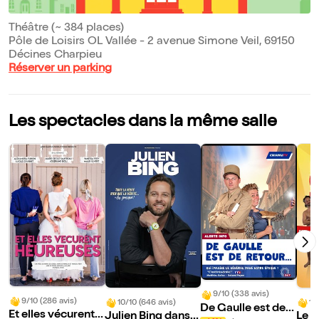
Théâtre (~ 384 places)
Pôle de Loisirs OL Vallée - 2 avenue Simone Veil, 69150
Décines Charpieu
Réserver un parking
Les spectacles dans la même salle
9/10 (338 avis)
9/10 (286 avis)
10/10 (646 avis)
10
De Gaulle est de r
Et elles vécurent h
Julien Bing dans T
Le G