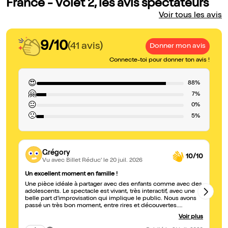
France - Volet 2, les avis spectateurs
Voir tous les avis
9/10
(41 avis)
Donner mon avis
Connecte-toi pour donner ton avis !
😍
88%
🤗
7%
😐
0%
🙁
5%
Grégory
10/10
Vu avec Billet Réduc'
le 20 juil. 2026
Un excellent moment en famille !
Un
Une pièce idéale à partager avec des enfants comme avec des
Un
adolescents. Le spectacle est vivant, très interactif, avec une
pa
belle part d'improvisation qui implique le public. Nous avons
ap
passé un très bon moment, entre rires et découvertes.
no
L'histoire, ponctuée de clichés volontairement amusants, invite
no
Voir plus
aussi à réfléchir sur notre démocratie, le rôle de la monarchie
et l'histoire des rois de France. Un spectacle aussi divertissant