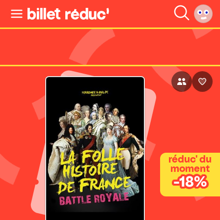
réduc' du
moment
-18%