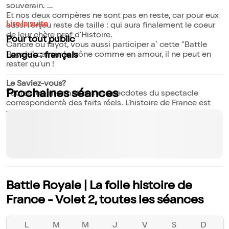
souverain.
Et nos deux compères ne sont pas en reste, car pour eux
Lire la suite
aussi l'enjeu reste de taille : qui aura finalement le coeur
de leur chère prof d'Histoire.
Pour tout public
Cancre ou fayot, vous aussi participer a` cette "Battle
Royale", car sur le trône comme en amour, il ne peut en
Langue : français
rester qu'un !
Le Saviez-vous?
Prochaines séances
Toutes les informations et anecdotes du spectacle
correspondentà des faits réels. L'histoire de France est
vraiment complètement folle ! Ce spectacle est la suite
de "La Folle Histoire de France", crée en 2013 et joué plus
de 1000 fois.
Battle Royale | La folle histoire de
France - Volet 2, toutes les séances
L
M
M
J
V
S
D