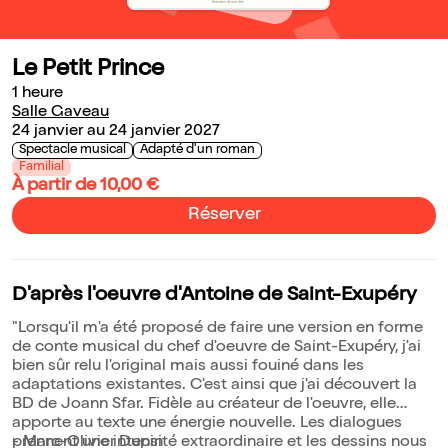
Le Petit Prince
1 heure
Salle Gaveau
24 janvier au 24 janvier 2027
Spectacle musical
Adapté d'un roman
Familial
À partir de 10,00 €
Réserver
D'après l'oeuvre d'Antoine de Saint-Exupéry
"Lorsqu'il m'a été proposé de faire une version en forme
de conte musical du chef d'oeuvre de Saint-Exupéry, j'ai
bien sûr relu l'original mais aussi fouiné dans les
adaptations existantes. C'est ainsi que j'ai découvert la
BD de Joann Sfar. Fidèle au créateur de l'oeuvre, elle
apporte au texte une énergie nouvelle. Les dialogues
prennent une intensité extraordinaire et les dessins nous
- Marc-Olivier Dupin