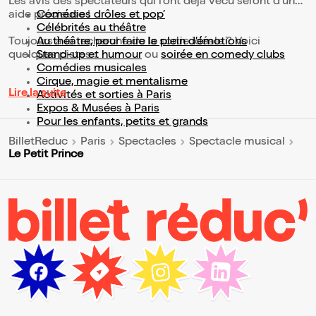
Les avis des spectateurs qui l'ont déjà vécu seront d'une
aide précieuse !
Comédies drôles et pop’
Célébrités au théâtre
Toujours à la recherche de la sortie idéale ? Voici
Au théâtre, pour faire le plein d’émotions
quelques pistes :
Stand-up et humour
ou
soirée en comedy clubs
Comédies musicales
Cirque, magie et mentalisme
Lire la suite
Activités et sorties à Paris
Expos & Musées à Paris
Pour les enfants, petits et grands
BilletReduc
Paris
Spectacles
Spectacle musical
Le Petit Prince