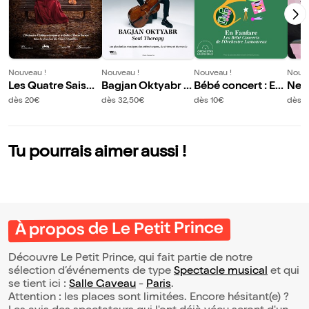
Nouveau !
Nouveau !
Nouveau !
Nouve
Les Quatre Saison
Bagjan Oktyabr :
Bébé concert : En
Nem
s
Soul Therapy
fanfare
ic
dès 20€
dès 32,50€
dès 10€
dès 1
Tu pourrais aimer aussi !
À propos de Le Petit Prince
Découvre Le Petit Prince, qui fait partie de notre
sélection d’événements de type
Spectacle musical
et qui
se tient ici :
Salle Gaveau
-
Paris
.
Attention : les places sont limitées. Encore hésitant(e) ?