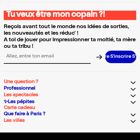
Tu veux être mon copain ?!
Reçois avant tout le monde nos idées de sorties,
les nouveautés et les réduc' !
A toi de jouer pour impressionner ta moitié, ta mère
ou ta tribu !
S’inscrire S’inscri
Adresse email pour la newsletter
Une question ?
Professionnel
Les spectacles
✨Les pépites
Carte cadeau
Que faire à Paris ?
Les villes