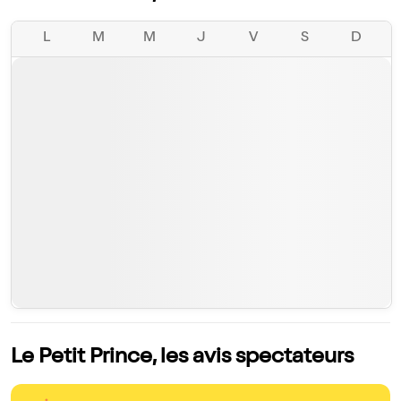
L
M
M
J
V
S
D
Le Petit Prince, les avis spectateurs