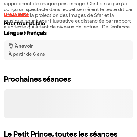
rapprochent de chaque personnage. C'est ainsi que j'ai
conçu un spectacle dans lequel se mêlent le texte dit par
Lire la suite
un récitant, la projection des images de Sfar et la
musique, tour à tour illustrative et distanciée par rapport
Pour tout public
à un texte qui à tant de niveaux de lecture ! De l'enfance
à l'âge adulte."
Langue : français
👌 À savoir
À partir de 6 ans
Prochaines séances
Le Petit Prince, toutes les séances