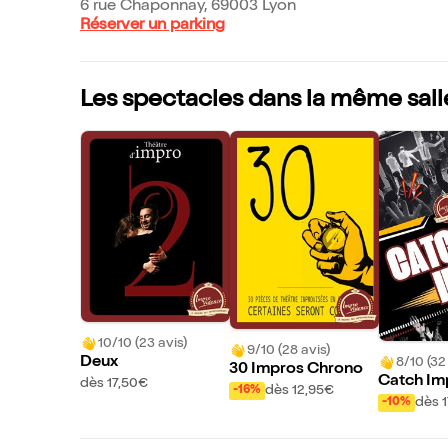
6 rue Chaponnay, 69003 Lyon
Réserver un parking
Les spectacles dans la même sall
10/10 (23 avis)
9/10 (28 avis)
Deux
8/10 (32
30 Impros Chrono
Catch Im
dès 17,50€
dès 12,95€
-16%
dès 
-10%