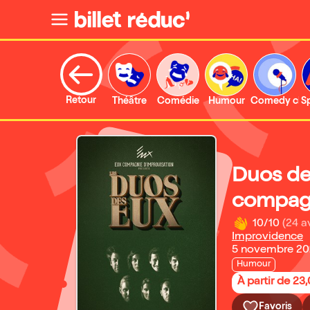
Retour
Théâtre
Comédie
Humour
Comedy clu
S
Duos des
compagn
10/10
(24 a
Improvidence
5 novembre 20
Humour
À partir de 23
Favoris