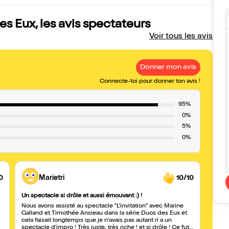
es Eux, les avis spectateurs
Voir tous les avis
Donner mon avis
Connecte-toi pour donner ton avis !
95%
0%
5%
0%
0
Marietri
10/10
Un spectacle si drôle et aussi émouvant :) !
"L'inv
Nous avons assisté au spectacle "L'invitation" avec Marine
J'ai 
Galland et Timothée Ansieau dans la série Duos des Eux et
Ansie
cela faisait longtemps que je n'avais pas autant ri a un
viveme
spectacle d'impro ! Très juste, très riche ! et si drôle ! Ce fut
souve