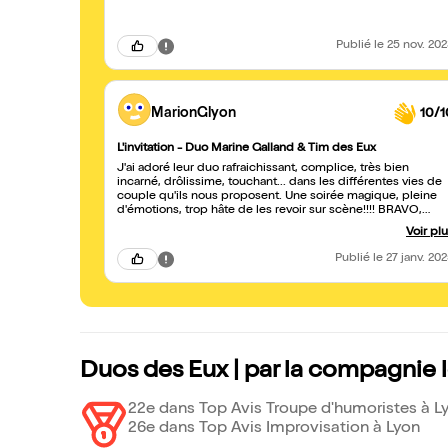
Publié
le 25 nov. 20
MarionGlyon
10/1
L'invitation - Duo Marine Galland & Tim des Eux
J'ai adoré leur duo rafraichissant, complice, très bien
incarné, drôlissime, touchant... dans les différentes vies de
couple qu'ils nous proposent. Une soirée magique, pleine
d'émotions, trop hâte de les revoir sur scène!!!! BRAVO,
c'etait ouf !
Voir pl
Publié
le 27 janv. 20
Duos des Eux | par la compagnie l
22e dans Top Avis Troupe d'humoristes à L
26e dans Top Avis Improvisation à Lyon