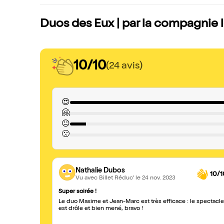
Duos des Eux | par la compagnie l
10/10
(24 avis)
😍
🤗
😐
🙁
Nathalie Dubos
10/1
Vu avec Billet Réduc'
le 24 nov. 2023
Super soirée !
Le duo Maxime et Jean-Marc est très efficace : le spectacle
est drôle et bien mené, bravo !