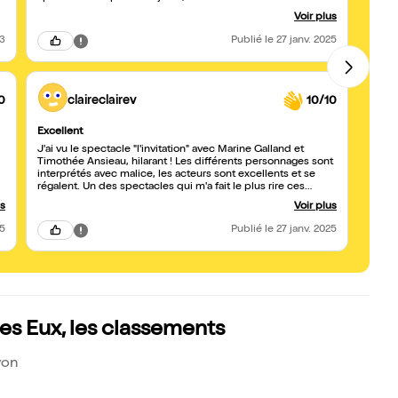
très intense en émotion et l'impro/regie son était aussi au
leur 
Voir plus
top ! Une ambiance de feu ! Je vous recommande vivement !
Bravo à ces deux supers comédien.ne.s !
23
Publié
le 27 janv. 2025
0
claireclairev
10/10
Excellent
Top !
J'ai vu le spectacle "l'invitation" avec Marine Galland et
Excell
Timothée Ansieau, hilarant ! Les différents personnages sont
super
interprétés avec malice, les acteurs sont excellents et se
régalent. Un des spectacles qui m'a fait le plus rire ces
derniers mois 👌
us
Voir plus
25
Publié
le 27 janv. 2025
es Eux, les classements
yon