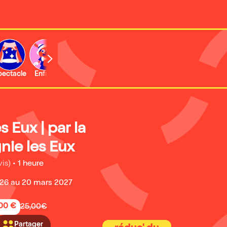
b
pectacle
Enfant
Concert
Activité
Expo et musée
 Eux | par la
ie les Eux
vis)
•
1 heure
26 au 20 mars 2027
,00 €
25,00€
Partager