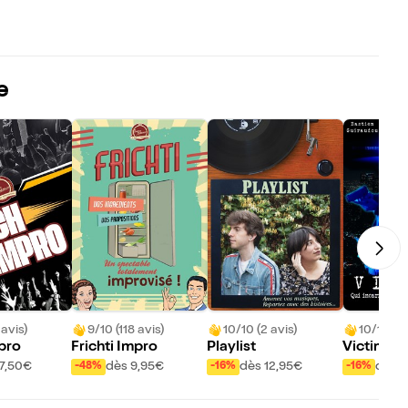
e
 avis)
9/10 (118 avis)
10/10 (2 avis)
10/10 (5 
pro
Frichti Impro
Playlist
Victime
17,50€
dès 9,95€
dès 12,95€
dès 1
-48%
-16%
-16%