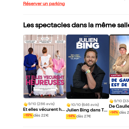
Réserver un parking
Les spectacles dans la même sall
9/10 (33
9/10 (286 avis)
10/10 (646 avis)
De Gaulle
Et elles vécurent he
Julien Bing dans To
our
dès 
-14%
ureuses
ute la vérité, rien qu
dès 22€
-15%
dès 27€
-14%
e la vérité ou presqu
e