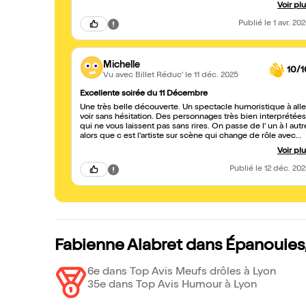
d’improvisation qui nous ont bien fait rigoler. Fabienne a
Voir pl
énormément de talent, nous conseillons fortement d’aller la
voir vous passerez une excellente soirée, formidable
Publié
le 1 avr. 20
découverte et surtout vous pourrez peut-être rencontrer un
certain Paolo. Fabienne, tu comptes sur nous pour 2027, et
pour les huttes en rut dans la forêt, tu comptes sur nous
aussi.
Michelle
10/1
Vu avec Billet Réduc'
le 11 déc. 2025
Excellente soirée du 11 Décembre
Une très belle découverte. Un spectacle humoristique à alle
voir sans hésitation. Des personnages très bien interprétées
qui ne vous laissent pas sans rires. On passe de l' un à l autr
alors que c est l'artiste sur scène qui change de rôle avec
talent. Bravo à cette humoriste qui débute depuis un an et
Voir pl
qui est très prometteuse. À suivre.....Michelle
Publié
le 12 déc. 20
Fabienne Alabret dans Épanouies,
6e dans Top Avis Meufs drôles à Lyon
35e dans Top Avis Humour à Lyon