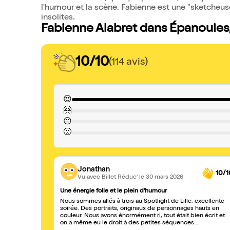
l'humour et la scène. Fabienne est une "sketcheus
insolites.
Fabienne Alabret dans Épanouies, 
10/10
(114 avis)
😍
🤗
😐
🙁
Jonathan
10/1
Vu avec Billet Réduc'
le 30 mars 2026
Une énergie folle et le plein d’humour
Nous sommes allés à trois au Spotlight de Lille, excellente
soirée. Des portraits, originaux de personnages hauts en
couleur. Nous avons énormément ri, tout était bien écrit et
on a même eu le droit à des petites séquences