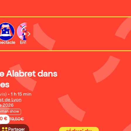
b
pectacle
Enfant
Concert
Activité
Expo et musée
e Alabret dans
es
vis)
•
1 h 15 min
st de Lyon
e 2026
oman show
50 €
19,50€
Partager