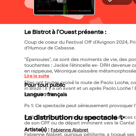
Le Bistrot à l'Ouest présente :
Coup de coeur du Festival Off d'Avignon 2024, Prix
d'Humour de Cabasse.
"Épanouies", ce sont des moments de vie, des por
touchantes : Jackie l'étincelle ex- DRH devenue 
en rappeuse, Véronique caissière métamorphosée e
Lire la suite
Elles ont toutes croisé la route de Paolo Loche,
Pour tout public
in Brazil ! Il y a un avant et un après Paolo Loche 
impénétrables !
Langue : français
Ps 1: Ce spectacle peut sérieusement provoquer l'
La distribution du spectacle ✨
Ps 2: L'artiste décline toute responsabilité en 
de son CPF ou de départ imminent vers le Cantal 
Artiste(s) :
Fabienne Alabret
Fabienne Alabret, quinqua pétillante, a troqué ses