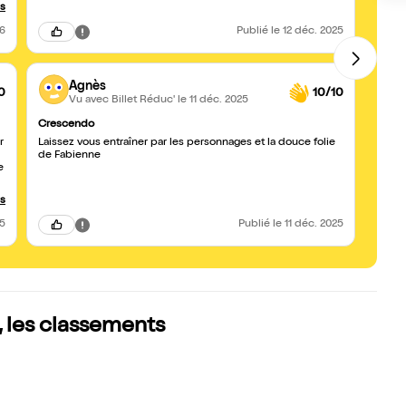
us
26
Publié
le 12 déc. 2025
Agnès
0
10/10
Vu avec Billet Réduc'
le 11 déc. 2025
Crescendo
Un bo
r
Laissez vous entraîner par les personnages et la douce folie
Un seu
de Fabienne
avec 
e
Je re
prése
us
25
Publié
le 11 déc. 2025
 les classements