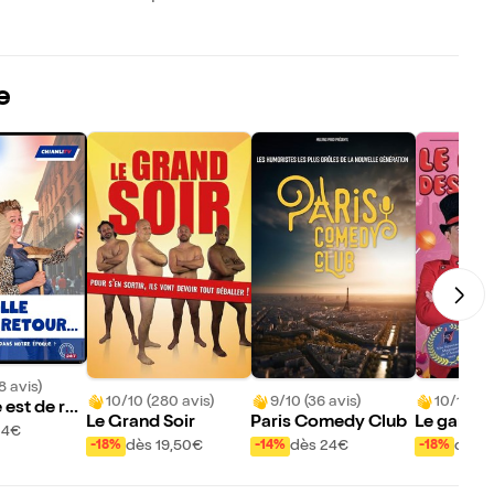
e
8 avis)
10/10 (280 avis)
9/10 (36 avis)
10/10 (95
 est de ret
Le Grand Soir
Paris Comedy Club
Le gardie
24€
bons
dès 19,50€
dès 24€
dès 8
-18%
-14%
-18%