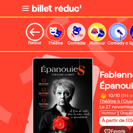
Retour
Théâtre
Comédie
Humour
Comedy clu
S
Fabienn
Épanoui
10/10
(114 a
Théâtre à l'Oue
Le 27 novembr
Humour
One w
À partir de 17,
Favoris