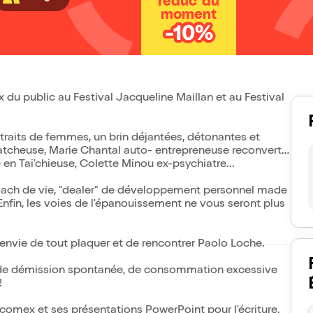
réduc' du
moment
-10%
 du public au Festival Jacqueline Maillan et au Festival
traits de femmes, un brin déjantées, détonantes et
catcheuse, Marie Chantal auto- entrepreneuse reconvertie
n Tai'chieuse, Colette Minou ex-psychiatre...
 coach de vie, "dealer" de développement personnel made
! Enfin, les voies de l'épanouissement ne vous seront plus
envie de tout plaquer et de rencontrer Paolo Loche.
cas de démission spontanée, de consommation excessive
!
 comex et ses présentations PowerPoint pour l'écriture,