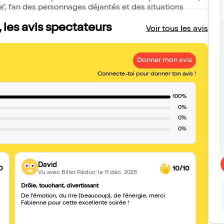
e", fan des personnages déjantés et des situations
les avis spectateurs
Voir tous les avis
Donner mon avis
Connecte-toi pour donner ton avis !
100%
0%
0%
0%
David
0
10/10
Vu avec Billet Réduc'
le 11 déc. 2025
Drôle, touchant, divertissant
Un tr
De l'émotion, du rire (beaucoup), de l'énergie, merci
Très 
Fabienne pour cette excellente soirée !
l’inte