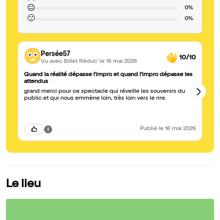
😐
0%
🙁
0%
Persée57
10/10
Vu avec Billet Réduc'
le 16 mai 2026
Quand la réalité dépasse l'impro et quand l'impro dépasse les
Su
attendus
1e
grand merci pour ce spectacle qui réveille les souvenirs du
Qu
public et qui nous emmène loin, très loin vers le rire.
Publié
le 16 mai 2026
Le lieu