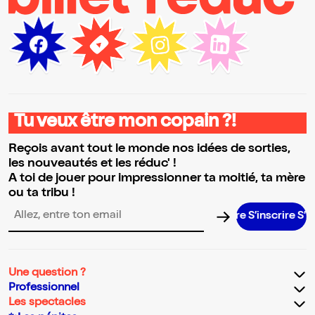
Tu veux être mon copain ?!
Reçois avant tout le monde nos idées de sorties,
les nouveautés et les réduc' !
A toi de jouer pour impressionner ta moitié, ta mère
ou ta tribu !
S’inscrire S’inscr
Adresse email pour la newsletter
Une question ?
Professionnel
Les spectacles