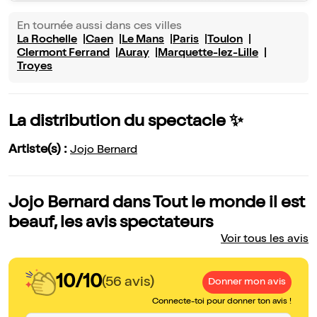
En tournée aussi dans ces villes
La Rochelle
Caen
Le Mans
Paris
Toulon
Clermont Ferrand
Auray
Marquette-lez-Lille
Troyes
La distribution du spectacle ✨
Artiste(s) :
Jojo Bernard
Jojo Bernard dans Tout le monde il est
beauf, les avis spectateurs
Voir tous les avis
10/10
(56 avis)
Donner mon avis
Connecte-toi pour donner ton avis !