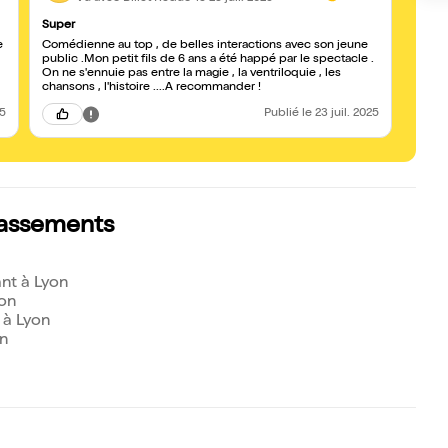
Super
Super
e
Comédienne au top , de belles interactions avec son jeune
Dynam
public .Mon petit fils de 6 ans a été happé par le spectacle .
partic
On ne s'ennuie pas entre la magie , la ventriloquie , les
chansons , l'histoire ....A recommander !
25
Publié
le 23 juil. 2025
classements
nt à Lyon
yon
 à Lyon
on