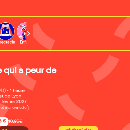
b
pectacle
Enfant
Concert
Activité
Expo et musée
e qui a peur de
is)
•
1 heure
st de Lyon
4 février 2027
et marionnette
5 €
10,95€