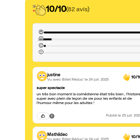
10/10
(82 avis)
😍
🤗
😐
🙁
justine
10/1
Vu avec Billet Réduc'
le 24 juil. 2025
super spectacle
un très bon moment la comédienne était très bien , l'histoir
super avec plein de leçon de vie pour les enfants et de
l'humour même pour les adultes !
Publié
le 25 juil. 20
Mathildec
10/1
Vu avec Billet Réduc'
le 24 juil. 2025