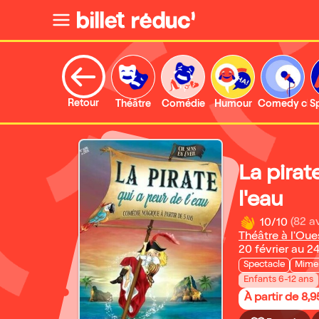
Retour
Théâtre
Comédie
Humour
Comedy clu
S
La pirat
l'eau
10/10
(82 av
Théâtre à l'Oue
20 février au 2
Spectacle
Mime 
Enfants 6-12 ans
À partir de 8,9