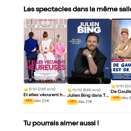
Les spectacles dans la même sall
9/10 (33
9/10 (286 avis)
10/10 (646 avis)
De Gaulle
Et elles vécurent he
Julien Bing dans To
our
dès 
-14%
ureuses
ute la vérité, rien qu
dès 22€
-15%
dès 27€
-14%
e la vérité ou presqu
e
Tu pourrais aimer aussi !