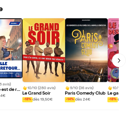
e
8 avis)
10/10 (280 avis)
9/10 (36 avis)
10/10 (95
 est de ret
Le Grand Soir
Paris Comedy Club
Le gardie
24€
bons
dès 19,50€
dès 24€
dès 8
-18%
-14%
-18%