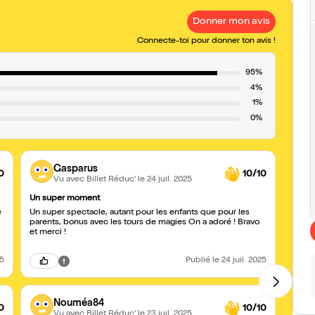
Donner mon avis
Connecte-toi pour donner ton avis !
95%
4%
1%
0%
Gasparus
0
10/10
Vu avec Billet Réduc'
le 24 juil. 2025
Un super moment
Specta
e
Un super spectacle, autant pour les enfants que pour les
Les en
parents, bonus avec les tours de magies On a adoré ! Bravo
ses am
et merci !
la co
humeu
25
Publié
le 24 juil. 2025
Nouméa84
0
10/10
Vu avec Billet Réduc'
le 23 juil. 2025