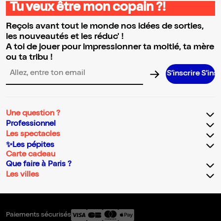
Tu veux être mon copain ?!
Reçois avant tout le monde nos idées de sorties,
les nouveautés et les réduc' !
A toi de jouer pour impressionner ta moitié, ta mère
ou ta tribu !
S’inscrire S’inscrire S’in
Adresse email pour la newsletter
Une question ?
Professionnel
Les spectacles
✨Les pépites
Carte cadeau
Que faire à Paris ?
Les villes
Paiements sécurisés