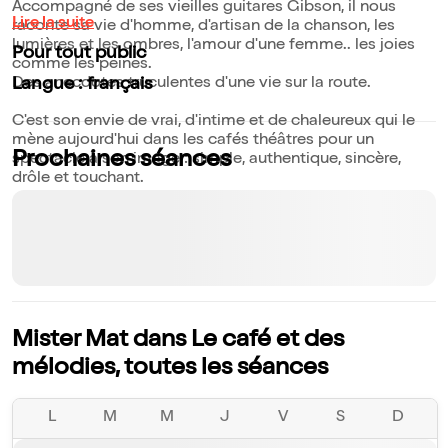
Accompagné de ses vieilles guitares Gibson, il nous
Lire la suite
raconte sa vie d'homme, d'artisan de la chanson, les
lumières et les ombres, l'amour d'une femme.. les joies
Pour tout public
comme les peines.
Des anecdotes truculentes d'une vie sur la route.
Langue : français
C'est son envie de vrai, d'intime et de chaleureux qui le
mène aujourd'hui dans les cafés théâtres pour un
Prochaines séances
spectacle à son image : simple, authentique, sincère,
drôle et touchant.
Mister Mat dans Le café et des
mélodies, toutes les séances
L
M
M
J
V
S
D