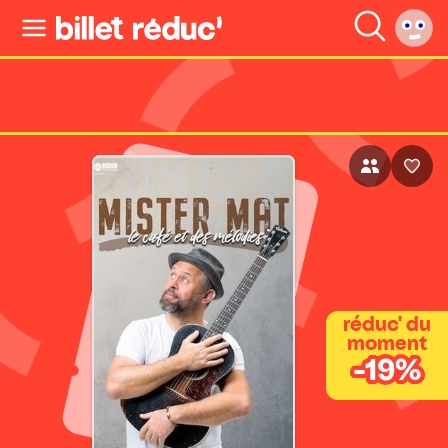
réduc' du
moment
-19%