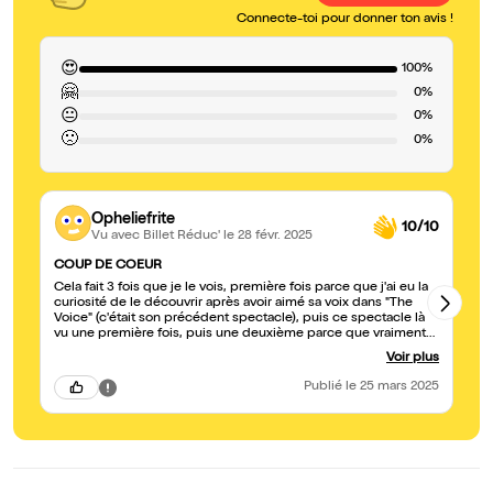
Connecte-toi pour donner ton avis !
😍
100%
🤗
0%
😐
0%
🙁
0%
Opheliefrite
10/10
Vu avec Billet Réduc'
le 28 févr. 2025
COUP DE COEUR
Wo
Cela fait 3 fois que je le vois, première fois parce que j'ai eu la
Un
curiosité de le découvrir après avoir aimé sa voix dans "The
co
Voice" (c'était son précédent spectacle), puis ce spectacle là
vu une première fois, puis une deuxième parce que vraiment
quel talent! quelle générosité ! quelle sincérité !! C'est un plaisir
Voir plus
de l'écouter chanter, raconter ses anecdotes, son sourire est
communicatif, son émotion est sincère, tout y est... J'y
Publié
le 25 mars 2025
retournerai c'est certain! Bravo l'artiste!