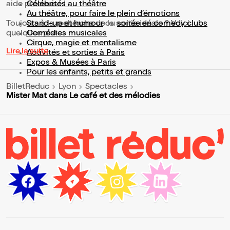
aide précieuse !
Célébrités au théâtre
Au théâtre, pour faire le plein d’émotions
Toujours à la recherche de la sortie idéale ? Voici
Stand-up et humour
ou
soirée en comedy clubs
quelques pistes :
Comédies musicales
Cirque, magie et mentalisme
Lire la suite
Activités et sorties à Paris
Expos & Musées à Paris
Pour les enfants, petits et grands
BilletReduc
Lyon
Spectacles
Mister Mat dans Le café et des mélodies