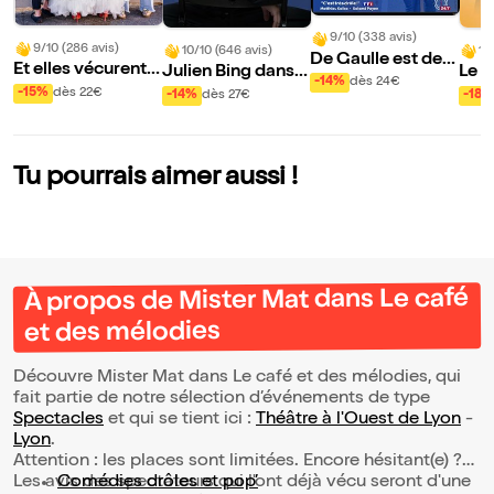
9/10 (338 avis)
9/10 (286 avis)
10/10 (646 avis)
10
De Gaulle est de r
Et elles vécurent h
Julien Bing dans T
Le G
etour
-14%
dès 24€
eureuses
oute la vérité, rien
-15%
dès 22€
-14%
dès 27€
-18%
que la vérité ou pr
esque
Tu pourrais aimer aussi !
À propos de Mister Mat dans Le café
et des mélodies
Découvre Mister Mat dans Le café et des mélodies, qui
fait partie de notre sélection d’événements de type
Spectacles
et qui se tient ici :
Théâtre à l'Ouest de Lyon
-
Lyon
.
Attention : les places sont limitées. Encore hésitant(e) ?
Les avis des spectateurs qui l'ont déjà vécu seront d'une
Comédies drôles et pop’