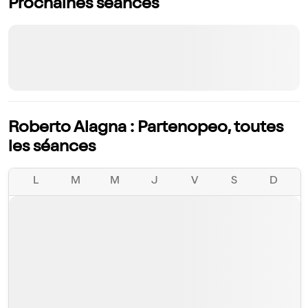
Prochaines séances
Roberto Alagna : Partenopeo, toutes
les séances
L
M
M
J
V
S
D