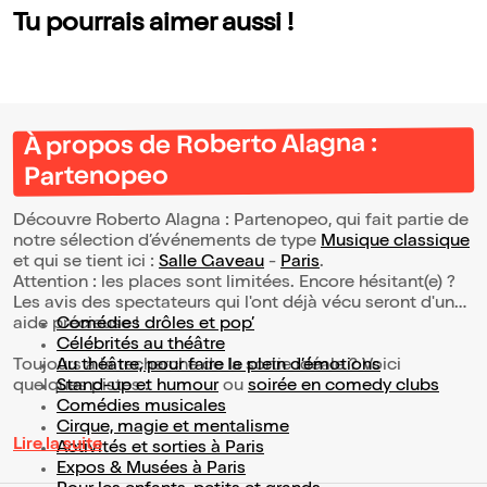
Tu pourrais aimer aussi !
À propos de Roberto Alagna :
Partenopeo
Découvre Roberto Alagna : Partenopeo, qui fait partie de
notre sélection d’événements de type
Musique classique
et qui se tient ici :
Salle Gaveau
-
Paris
.
Attention : les places sont limitées. Encore hésitant(e) ?
Les avis des spectateurs qui l'ont déjà vécu seront d'une
aide précieuse !
Comédies drôles et pop’
Célébrités au théâtre
Toujours à la recherche de la sortie idéale ? Voici
Au théâtre, pour faire le plein d’émotions
quelques pistes :
Stand-up et humour
ou
soirée en comedy clubs
Comédies musicales
Cirque, magie et mentalisme
Lire la suite
Activités et sorties à Paris
Expos & Musées à Paris