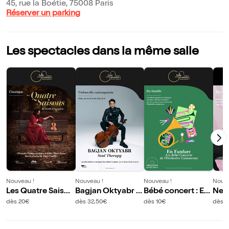
45, rue la Boétie, 75008 Paris
Réserver un parking
Les spectacles dans la même salle
Nouveau !
Nouveau !
Nouveau !
Nouve
Les Quatre Saison
Bagjan Oktyabr :
Bébé concert : En
Nem
s
Soul Therapy
fanfare
ic
dès 20€
dès 32,50€
dès 10€
dès 1