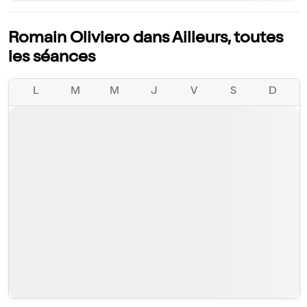
Romain Oliviero dans Ailleurs, toutes
les séances
L
M
M
J
V
S
D