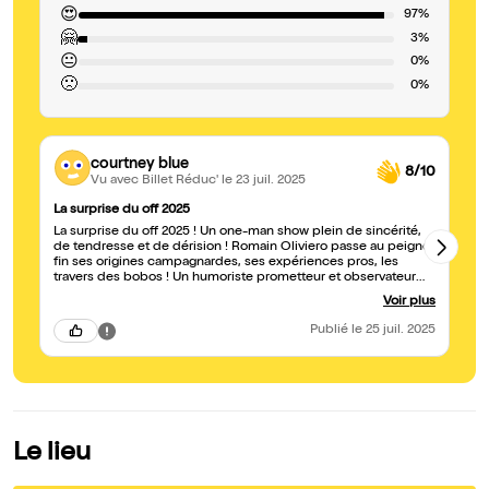
😍
97%
🤗
3%
😐
0%
🙁
0%
courtney blue
8/10
Vu avec Billet Réduc'
le 23 juil. 2025
La surprise du off 2025
To
La surprise du off 2025 ! Un one-man show plein de sincérité,
C'
de tendresse et de dérision ! Romain Oliviero passe au peigne
cr
fin ses origines campagnardes, ses expériences pros, les
l'
travers des bobos ! Un humoriste prometteur et observateur
pa
sur le monde qui l'entoure ! Merci aussi les réseaux sociaux de
Voir plus
m'avoir fait connaître ce comédien ! Bravo !
Publié
le 25 juil. 2025
Le lieu