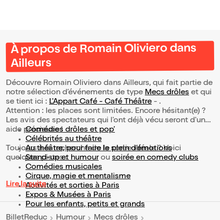
À propos de Romain Oliviero dans
Ailleurs
Découvre Romain Oliviero dans Ailleurs, qui fait partie de
notre sélection d’événements de type
Mecs drôles
et qui
se tient ici :
L'Appart Café - Café Théâtre
- .
Attention : les places sont limitées. Encore hésitant(e) ?
Les avis des spectateurs qui l'ont déjà vécu seront d'une
aide précieuse !
Comédies drôles et pop’
Célébrités au théâtre
Toujours à la recherche de la sortie idéale ? Voici
Au théâtre, pour faire le plein d’émotions
quelques pistes :
Stand-up et humour
ou
soirée en comedy clubs
Comédies musicales
Cirque, magie et mentalisme
Lire la suite
Activités et sorties à Paris
Expos & Musées à Paris
Pour les enfants, petits et grands
BilletReduc
Humour
Mecs drôles