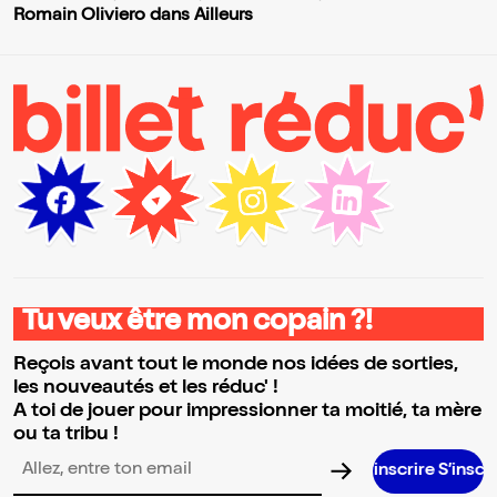
Romain Oliviero dans Ailleurs
Tu veux être mon copain ?!
Reçois avant tout le monde nos idées de sorties,
les nouveautés et les réduc' !
A toi de jouer pour impressionner ta moitié, ta mère
ou ta tribu !
S’inscrire S’inscrire S’inscrire
Adresse email pour la newsletter