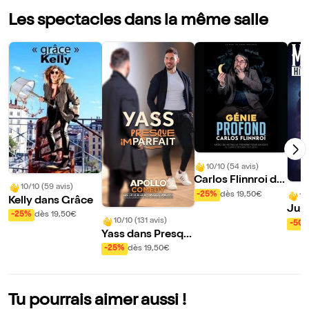
Les spectacles dans la même salle
10/10 (54 avis)
Carlos Flinnroi da
10/10 (59 avis)
ns Génie Profond
-25%
dès 19,50€
10
Kelly dans Grâce
Jul
-25%
dès 19,50€
s Hi
10/10 (131 avis)
-50
Yass dans Presqu
rdin
e Imparfait
-25%
dès 19,50€
Tu pourrais aimer aussi !