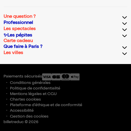
Une question ?
Professionnel
Les spectacles
✨Les pépites
Carte cadeau
Que faire à Paris ?
Les villes
Paiements sécurisés
Conditions générales
Politique de confidentialité
Mentions légales et CGU
Chartes cookies
Plateforme d'éthique et de conformité
Accessibilité
Gestion des cookies
billetreduc © 2026