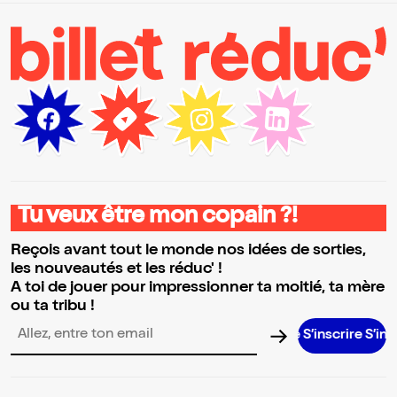
Tu veux être mon copain ?!
Reçois avant tout le monde nos idées de sorties,
les nouveautés et les réduc' !
A toi de jouer pour impressionner ta moitié, ta mère
ou ta tribu !
S’inscrire S’inscrire S’in
Adresse email pour la newsletter