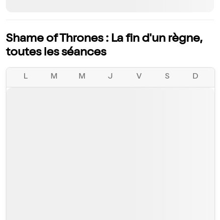
Shame of Thrones : La fin d'un règne,
toutes les séances
L
M
M
J
V
S
D