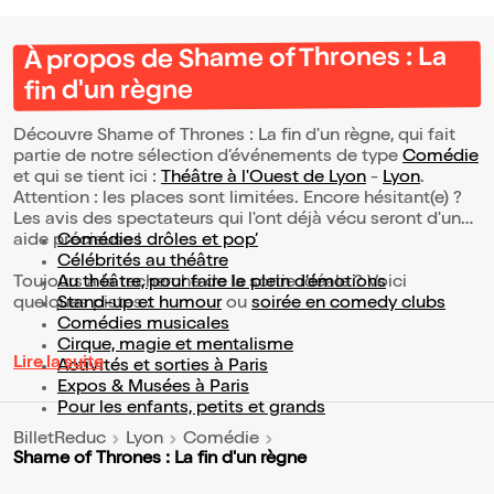
À propos de Shame of Thrones : La
fin d'un règne
Découvre Shame of Thrones : La fin d'un règne, qui fait
partie de notre sélection d’événements de type
Comédie
et qui se tient ici :
Théâtre à l'Ouest de Lyon
-
Lyon
.
Attention : les places sont limitées. Encore hésitant(e) ?
Les avis des spectateurs qui l'ont déjà vécu seront d'une
aide précieuse !
Comédies drôles et pop’
Célébrités au théâtre
Toujours à la recherche de la sortie idéale ? Voici
Au théâtre, pour faire le plein d’émotions
quelques pistes :
Stand-up et humour
ou
soirée en comedy clubs
Comédies musicales
Cirque, magie et mentalisme
Lire la suite
Activités et sorties à Paris
Expos & Musées à Paris
Pour les enfants, petits et grands
BilletReduc
Lyon
Comédie
Shame of Thrones : La fin d'un règne