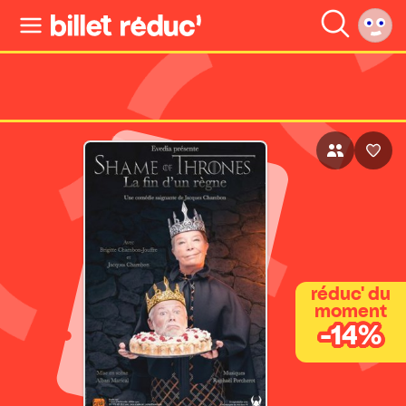
réduc' du
moment
-14%