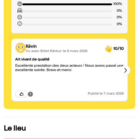
😍
100%
🤗
0%
😐
0%
🙁
0%
Kévin
10/10
Vu avec Billet Réduc'
le 6 mars 2026
Art vivant de qualité
Br
Excellente prestation des deux acteurs ! Nous avons passé une
Ce
excellente soirée. Bravo et merci.
em
su
Publié
le 7 mars 2026
Le lieu