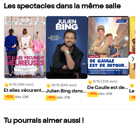
Les spectacles dans la même salle
9/10 (338 avis)
9/10 (286 avis)
10/10 (646 avis)
10
De Gaulle est de r
Et elles vécurent h
Julien Bing dans T
Le G
etour
-14%
dès 24€
eureuses
oute la vérité, rien
-15%
dès 22€
-14%
dès 27€
-18%
que la vérité ou pr
esque
Tu pourrais aimer aussi !