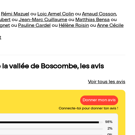
u
Rémi Mazuel
ou
Loic Armel Colin
ou
Arnaud Cosson
,
ubert
ou
Jean-Marc Guillaume
ou
Matthias Bensa
ou
ignet
ou
Pauline Gardel
ou
Hélène Roisin
ou
Anne Cécile
t
la vallée de Boscombe, les avis
Voir tous les avis
Donner mon avis
Connecte-toi pour donner ton avis !
98%
2%