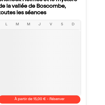
Sherlock Holmes et le mystère
de la vallée de Boscombe,
toutes les séances
L
M
M
J
V
S
D
À partir de 15,00 € - Réserver