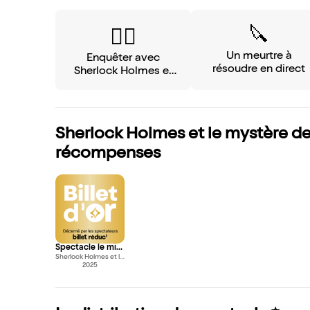
🔪
🕵️‍♂️
Un meurtre à
Enquêter avec
résoudre en direct
Sherlock Holmes et
Dr Watson
Sherlock Holmes et le mystère de
récompenses
Spectacle le mieux noté de l’année (prix special)
Sherlock Holmes et le mystère de la vallée de Boscombe
2025