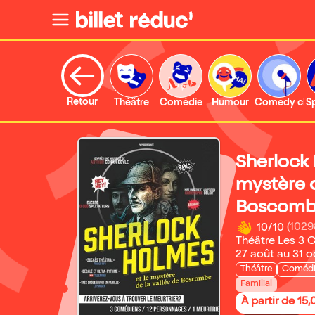
Retour
Théâtre
Comédie
Humour
Comedy clu
S
Sherlock 
mystère d
Boscom
10/10
(1029
Théâtre Les 3 C
27 août au 31 
Théâtre
Coméd
Familial
À partir de 15