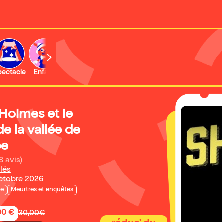
b
pectacle
Enfant
Concert
Activité
Expo et musée
Holmes et le
e la vallée de
be
8 avis)
lés
octobre 2026
ie
Meurtres et enquêtes
,00 €
30,00€