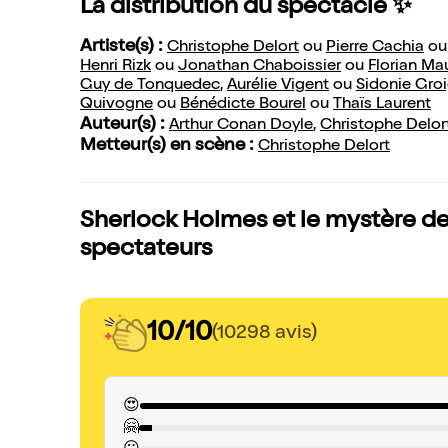
La distribution du spectacle ✨
Artiste(s) :
Christophe Delort
ou
Pierre Cachia
o
Henri Rizk
ou
Jonathan Chaboissier
ou
Florian Ma
Guy de Tonquedec
,
Aurélie Vigent
ou
Sidonie Gro
Quivogne
ou
Bénédicte Bourel
ou
Thaïs Laurent
Auteur(s) :
Arthur Conan Doyle
,
Christophe Delor
Metteur(s) en scène :
Christophe Delort
Sherlock Holmes et le mystère de 
spectateurs
10/10
(10298 avis)
😍
🤗