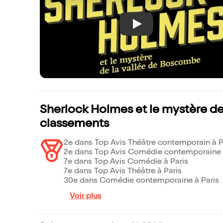
Play
Sherlock Holmes et le mystère de
classements
2e dans Top Avis Théâtre contemporain à P
2e dans Top Avis Comédie contemporaine 
7e dans Top Avis Comédie à Paris
7e dans Top Avis Théâtre à Paris
30e dans Comédie contemporaine à Paris
Voir plus