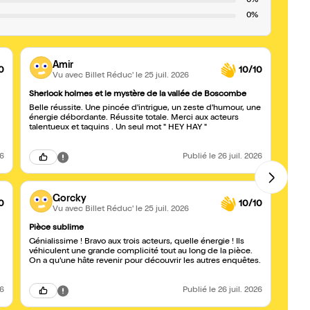
0%
0%
Amir
0
10/10
Vu avec Billet Réduc'
le 25 juil. 2026
Sherlock holmes et le mystère de la vallée de Boscombe
Top 
Belle réussite. Une pincée d'intrigue, un zeste d'humour, une
Soiré
énergie débordante. Réussite totale. Merci aux acteurs
l’impr
talentueux et taquins . Un seul mot " HEY HAY "
26
Publié
le 26 juil. 2026
Gorcky
0
10/10
Vu avec Billet Réduc'
le 25 juil. 2026
Pièce sublime
5/5 po
Génialissime ! Bravo aux trois acteurs, quelle énergie ! Ils
A la d
véhiculent une grande complicité tout au long de la pièce.
moment
On a qu’une hâte revenir pour découvrir les autres enquêtes.
holmes
26
Publié
le 26 juil. 2026