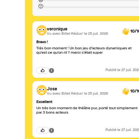
😐
🙁
veronique
10/1
Vu avec Billet Réduc'
le 25 juil. 2026
Bravo !
Très bon moment ! Un bon jeu d'acteurs dynamiques et
qu'est ce qu'on rit !! merci c'était super
Publié
le 27 juil. 20
Jose
10/1
Vu avec Billet Réduc'
le 25 juil. 2026
Excellent
Un très bon moment de théâtre pur, porté tout simplement
par 3 bons acteurs
Publié
le 27 juil. 20