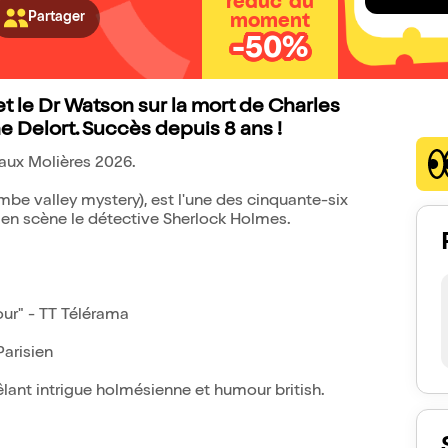
réduc' du
Partager
moment
-50%
 le Dr Watson sur la mort de Charles
 Delort. Succès depuis 8 ans !
 aux Molières 2026.
e valley mystery), est l'une des cinquante-six
 en scène le détective Sherlock Holmes.
our" - TT Télérama
Parisien
lant intrigue holmésienne et humour british.