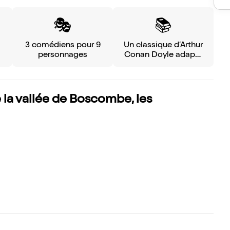
🎭
📚️
3 comédiens pour 9
Un classique d’Arthur
personnages
Conan Doyle adapté
sur scène
 la vallée de Boscombe, les