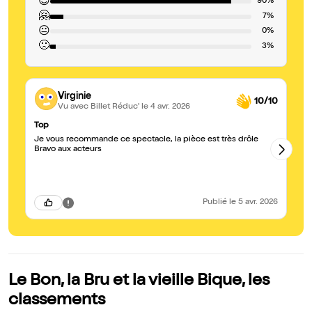
😍
90%
🤗
7%
😐
0%
🙁
3%
Virginie
10/10
Vu avec Billet Réduc'
le 4 avr. 2026
Top
ma
Je vous recommande ce spectacle, la pièce est très drôle
Une c
Bravo aux acteurs
FO
so
Publié
le 5 avr. 2026
Le Bon, la Bru et la vieille Bique, les
classements