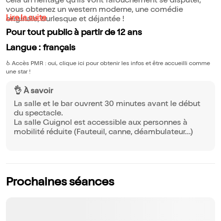
cela un héritage qu'ils vont farouchement se disputer,
vous obtenez un western moderne, une comédie
Lire la suite
originale, burlesque et déjantée !
Pour tout public à partir de 12 ans
Langue : français
♿️
Accès PMR : oui, clique ici pour obtenir les infos et être accueilli comme
une star !
👌 À savoir
La salle et le bar ouvrent 30 minutes avant le début
du spectacle.
La salle Guignol est accessible aux personnes à
mobilité réduite (Fauteuil, canne, déambulateur...)
Prochaines séances