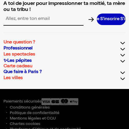
A toi de jouer pour impressionner ta moitié, ta mère
ou ta tribu !
S’inscrire S’inscrire S
Adresse email pour la newsletter
Une question ?
Professionnel
Les spectacles
✨Les pépites
Carte cadeau
Que faire à Paris ?
Les villes
Paiements sécurisés
Conditions générales
Politique de confidentialité
Mentions légales et CGU
Chartes cookies