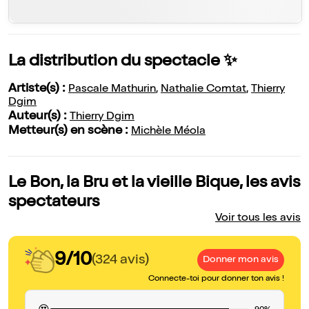
La distribution du spectacle ✨
Artiste(s) :
Pascale Mathurin
,
Nathalie Comtat
,
Thierry
Dgim
Auteur(s) :
Thierry Dgim
Metteur(s) en scène :
Michèle Méola
Le Bon, la Bru et la vieille Bique, les avis
spectateurs
Voir tous les avis
9/10
(324 avis)
Donner mon avis
Connecte-toi pour donner ton avis !