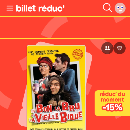
réduc' du
moment
-15%