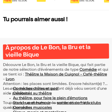
-15%
-15%
dès 19,50€
-15%
dès 19,50€
Tu pourrais aimer aussi !
À propos de Le Bon, la Bru et la
vieille Bique
Découvre Le Bon, la Bru et la vieille Bique, qui fait partie
de notre sélection d’événements de type
Comédie
et qui
se tient ici :
Théâtre la Maison de Guignol - Café-théâtre
-
Lyon
.
Attention : les places sont limitées. Encore hésitant(e) ?
Les avis des spectateurs qui l'ont déjà vécu seront d'une
Comédies drôles et pop’
aide précieuse !
Célébrités au théâtre
Au théâtre, pour faire le plein d’émotions
Toujours à la recherche de la sortie idéale ? Voici
Stand-up et humour
ou
soirée en comedy clubs
quelques pistes :
Comédies musicales