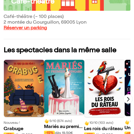
Café-théâtre
Café-théâtre (~ 100 places)
2 montée du Gourguillon, 69005 Lyon
Réserver un parking
Les spectacles dans la même salle
9/10 (674 avis)
10
Nouveau !
10/10 (103 avis)
Mariés au premier
Un a
Grabuge
Les rois du râteau
ringard | Lyon
-15%
dès 19,50€
cher