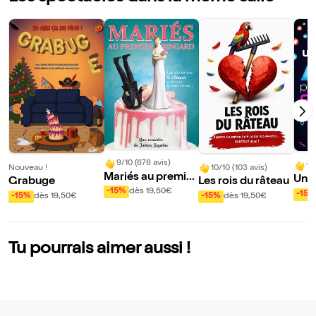
9/10 (676 avis)
10
Nouveau !
10/10 (103 avis)
Mariés au premier
Un a
Grabuge
Les rois du râteau
ringard | Lyon
-15%
dès 19,50€
cher
-15%
-15%
dès 19,50€
-15%
dès 19,50€
Tu pourrais aimer aussi !