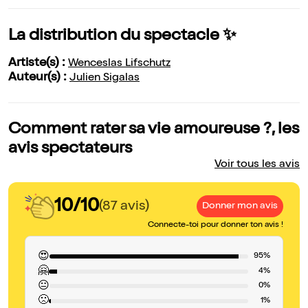
La distribution du spectacle ✨
Artiste(s) :
Wenceslas Lifschutz
Auteur(s) :
Julien Sigalas
Comment rater sa vie amoureuse ?, les
avis spectateurs
Voir tous les avis
10/10
(87 avis)
Donner mon avis
Connecte-toi pour donner ton avis !
😍
95%
🤗
4%
😐
0%
🙁
1%