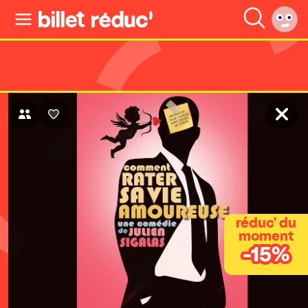
réduc' du
moment
-15%