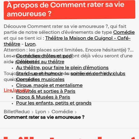
À propos de Comment rater sa vie
amoureuse ?
Découvre Comment rater sa vie amoureuse ?, qui fait
partie de notre sélection d’événements de type
Comédie
et qui se tient ici :
Théâtre la Maison de Guignol - Café-
théâtre
-
Lyon
.
Attention : les places sont limitées. Encore hésitant(e) ?
Les avis des spectateurs qui l'ont déjà vécu seront d'une
Comédies drôles et pop’
aide précieuse !
Célébrités au théâtre
Au théâtre, pour faire le plein d’émotions
Toujours à la recherche de la sortie idéale ? Voici
Stand-up et humour
ou
soirée en comedy clubs
quelques pistes :
Comédies musicales
Cirque, magie et mentalisme
Lire la suite
Activités et sorties à Paris
Expos & Musées à Paris
Pour les enfants, petits et grands
BilletReduc
Lyon
Comédie
Comment rater sa vie amoureuse ?