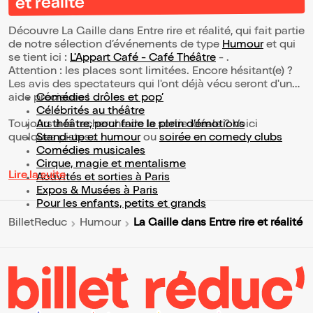
et réalité
Découvre La Gaille dans Entre rire et réalité, qui fait partie
de notre sélection d’événements de type
Humour
et qui
se tient ici :
L'Appart Café - Café Théâtre
- .
Attention : les places sont limitées. Encore hésitant(e) ?
Les avis des spectateurs qui l'ont déjà vécu seront d'une
aide précieuse !
Comédies drôles et pop’
Célébrités au théâtre
Toujours à la recherche de la sortie idéale ? Voici
Au théâtre, pour faire le plein d’émotions
quelques pistes :
Stand-up et humour
ou
soirée en comedy clubs
Comédies musicales
Cirque, magie et mentalisme
Lire la suite
Activités et sorties à Paris
Expos & Musées à Paris
Pour les enfants, petits et grands
La Gaille dans Entre rire et réalité
BilletReduc
Humour