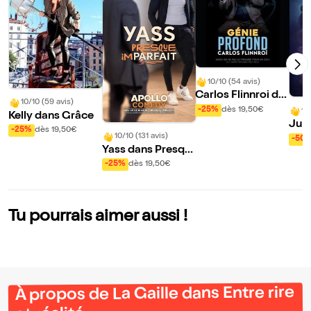
10/10 (54 avis)
Carlos Flinnroi da
10/10 (59 avis)
ns Génie Profond
-25%
dès 19,50€
10
Kelly dans Grâce
Jul
-25%
dès 19,50€
s Hi
10/10 (131 avis)
-50
Yass dans Presqu
rdin
e Imparfait
-25%
dès 19,50€
Tu pourrais aimer aussi !
À propos de La Gaille dans Entre rire