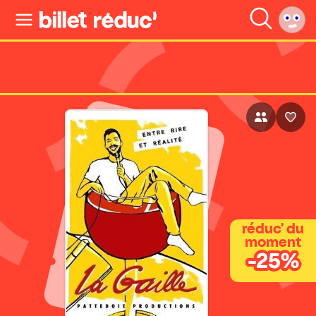
réduc' du
moment
-25%