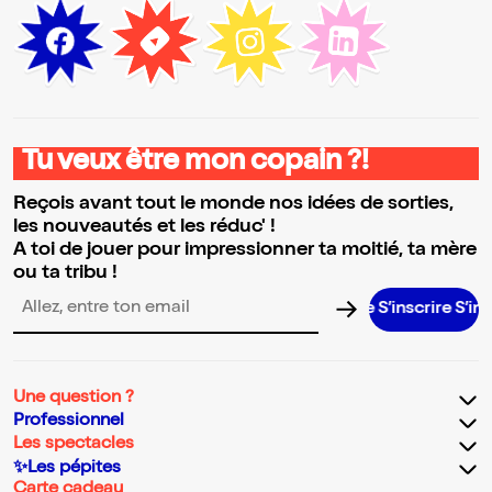
Tu veux être mon copain ?!
Reçois avant tout le monde nos idées de sorties,
les nouveautés et les réduc' !
A toi de jouer pour impressionner ta moitié, ta mère
ou ta tribu !
S’inscrire S’inscrire S’
Adresse email pour la newsletter
Une question ?
Professionnel
Les spectacles
✨Les pépites
Carte cadeau