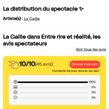
La distribution du spectacle ✨
Artiste(s) :
La Gaille
La Gaille dans Entre rire et réalité, les
avis spectateurs
Voir tous les avis
10/10
(45 avis)
Donner mon avis
Connecte-toi pour donner ton avis !
😍
100%
🤗
0%
😐
0%
🙁
0%