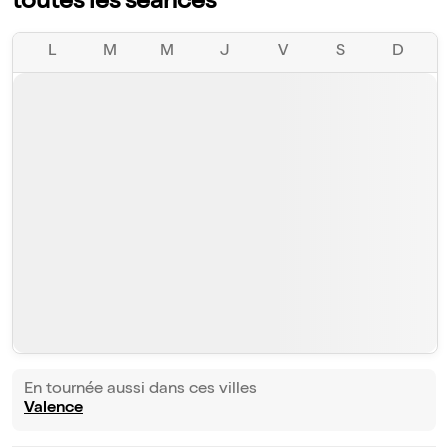
toutes les séances
L
M
M
J
V
S
D
En tournée aussi dans ces villes
Valence