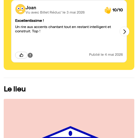
Joan
10/10
Vu avec Billet Réduc'
le 3 mai 2026
Excellentissime !
Ex
Un rire aux accents chantant tout en restant intelligent et
On
construit. Top !
be
Bo
ét
di
ex
Publié
le 4 mai 2026
Le lieu