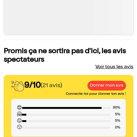
Promis ça ne sortira pas d'ici, les avis
spectateurs
Voir tous les avis
9/10
(21 avis)
Donner mon avis
Connecte-toi pour donner ton avis !
😍
90%
🤗
5%
😐
5%
🙁
0%