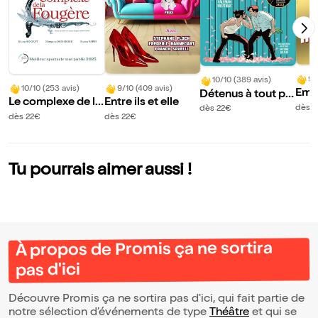
9/
10/10 (389 avis)
10/10 (253 avis)
9/10 (409 avis)
Emm
Détenus à tout pri
Le complexe de la
Entre ils et elle
Thib
x
dès 
dès 22€
fougère
dès 22€
dès 22€
ans 
rs
Tu pourrais aimer aussi !
À propos de Promis ça ne sortira
pas d'ici
Découvre Promis ça ne sortira pas d'ici, qui fait partie de
notre sélection d’événements de type
Théâtre
et qui se