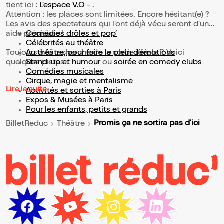
tient ici :
L'espace V.O
- .
Attention : les places sont limitées. Encore hésitant(e) ?
Les avis des spectateurs qui l'ont déjà vécu seront d'une
aide précieuse !
Comédies drôles et pop’
Célébrités au théâtre
Toujours à la recherche de la sortie idéale ? Voici
Au théâtre, pour faire le plein d’émotions
quelques pistes :
Stand-up et humour
ou
soirée en comedy clubs
Comédies musicales
Cirque, magie et mentalisme
Lire la suite
Activités et sorties à Paris
Expos & Musées à Paris
Pour les enfants, petits et grands
Promis ça ne sortira pas d'ici
BilletReduc
Théâtre