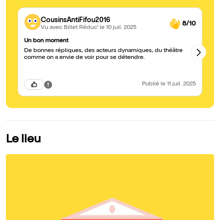
CousinsAntiFifou2016
8/10
Vu avec Billet Réduc'
le 10 juil. 2025
Un bon moment
Dr
De bonnes répliques, des acteurs dynamiques, du théâtre
Ex
comme on a envie de voir pour se détendre.
Publié
le 11 juil. 2025
Le lieu