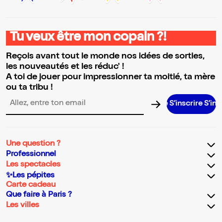
Tu veux être mon copain ?!
Reçois avant tout le monde nos idées de sorties,
les nouveautés et les réduc' !
A toi de jouer pour impressionner ta moitié, ta mère
ou ta tribu !
S’inscrire S’inscrire S’i
Adresse email pour la newsletter
Une question ?
Professionnel
Les spectacles
✨Les pépites
Carte cadeau
Que faire à Paris ?
Les villes