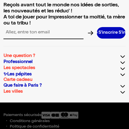
Reçois avant tout le monde nos idées de sorties,
les nouveautés et les réduc' !
A toi de jouer pour impressionner ta moitié, ta mère
ou ta tribu !
S’inscrire S’inscrire S’i
Adresse email pour la newsletter
Une question ?
Professionnel
Les spectacles
✨Les pépites
Carte cadeau
Que faire à Paris ?
Les villes
Paiements sécurisés
Conditions générales
Politique de confidentialité