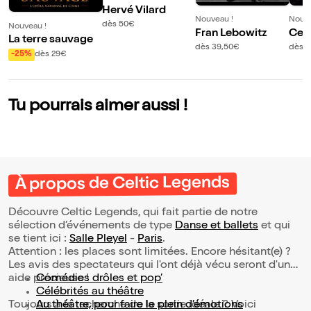
Hervé Vilard
Nouveau !
Nouve
dès 50€
Nouveau !
Fran Lebowitz
Celt
La terre sauvage
dès 39,50€
dès 
-25%
dès 29€
Tu pourrais aimer aussi !
À propos de Celtic Legends
Découvre Celtic Legends, qui fait partie de notre
sélection d’événements de type
Danse et ballets
et qui
se tient ici :
Salle Pleyel
-
Paris
.
Attention : les places sont limitées. Encore hésitant(e) ?
Les avis des spectateurs qui l'ont déjà vécu seront d'une
aide précieuse !
Comédies drôles et pop’
Célébrités au théâtre
Toujours à la recherche de la sortie idéale ? Voici
Au théâtre, pour faire le plein d’émotions