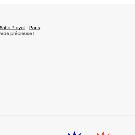
Salle Pleyel
-
Paris
.
 aide précieuse !