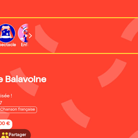
b
pectacle
Enfant
Concert
Activité
Expo et musée
 Balavoine
isée !
7
Chanson française
,00 €
Partager