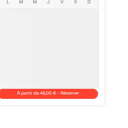
L
M
M
J
V
S
D
À partir de 48,00 € - Réserver