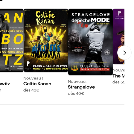
Nouveau !
The Musi
Nouveau !
Nouveau !
Live
dès 55€
owitz
Celtic Kanan
Strangelove
€
dès 49€
dès 40€