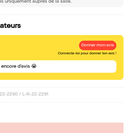
s uniquement auprès de la salle.
tateurs
Donner mon avis
Connecte-toi pour donner ton avis !
s encore d'avis 😭
2-2290 / L-R-22-2291