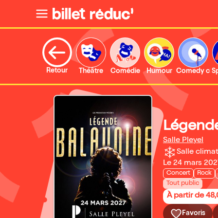
Retour
Théâtre
Comédie
Humour
Comedy clu
S
Légende
Salle Pleyel
Salle climat
Le 24 mars 202
Concert
Rock
Tout public
À partir de 48
Favoris