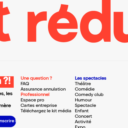
Une question ?
Les spectacles
 ?!
FAQ
Théâtre
Assurance annulation
Comédie
s, les
Professionnel
Comedy club
Espace pro
Humour
 mère
Cartes entreprise
Spectacle
Téléchargez le kit média
Enfant
Concert
scrire S’inscrire S’inscrire S’inscrire S’inscrire S’inscrire S’inscrire S’inscrire S’inscrire S’inscrire S’inscrire S’inscrire
Activité
Expo