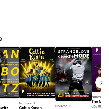
e
Nouveau !
The Musi
Nouveau !
Nouveau !
Live
dès 55€
owitz
Celtic Kanan