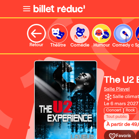
Retour
Théâtre
Comédie
Humour
Comedy clu
S
The U2 
Salle Pleyel
Salle climat
Le 6 mars 2027
Concert
Rock
Tout public
À partir de 49
Favoris