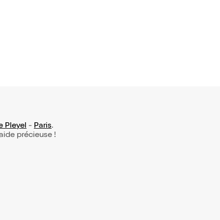
e Pleyel
-
Paris
.
 aide précieuse !