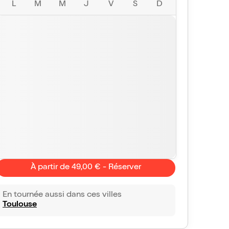
L
M
M
J
V
S
D
À partir de 49,00 € - Réserver
En tournée aussi dans ces villes
Toulouse