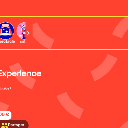
b
pectacle
Enfant
Concert
Activité
Expo et musée
Experience
isée !
,00 €
Partager