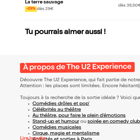
La terre sauvage
dès 39,50
dès 29€
-25%
Tu pourrais aimer aussi !
À propos de The U2 Experience
Découvre The U2 Experience, qui fait partie de not
Attention : les places sont limitées. Encore hésitant
Toujours à la recherche de la sortie idéale ? Voici qu
Comédies drôles et pop’
Célébrités au théâtre
Au théâtre, pour faire le plein d’émotions
Stand-up et humour
ou
soirée en comedy club
Comédies musicales
Cirque, magie et mentalisme
Lire la suite
Activités et sorties à Paris