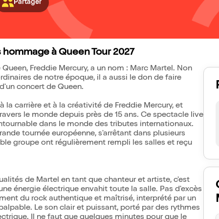
Partager
es hommage à Queen Tour 2027
e Queen, Freddie Mercury, a un nom : Marc Martel. Non
dinaires de notre époque, il a aussi le don de faire
e d'un concert de Queen.
 carrière et à la créativité de Freddie Mercury, et
vers le monde depuis près de 15 ans. Ce spectacle live
ournable dans le monde des tributes internationaux.
rande tournée européenne, s'arrêtant dans plusieurs
ble groupe ont régulièrement rempli les salles et reçu
alités de Martel en tant que chanteur et artiste, c'est
ne énergie électrique envahit toute la salle. Pas d'excès
ement du rock authentique et maîtrisé, interprété par un
lpable. Le son clair et puissant, porté par des rythmes
ctrique. Il ne faut que quelques minutes pour que le