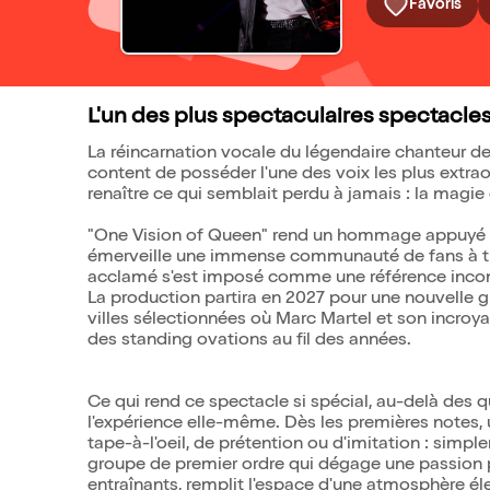
Favoris
L'un des plus spectaculaires spectacl
La réincarnation vocale du légendaire chanteur d
content de posséder l'une des voix les plus extraor
renaître ce qui semblait perdu à jamais : la magi
"One Vision of Queen" rend un hommage appuyé à la
émerveille une immense communauté de fans à tra
acclamé s'est imposé comme une référence incont
La production partira en 2027 pour une nouvelle g
villes sélectionnées où Marc Martel et son incroya
des standing ovations au fil des années.
Ce qui rend ce spectacle si spécial, au-delà des qu
l'expérience elle-même. Dès les premières notes, u
tape-à-l'oeil, de prétention ou d'imitation : simpl
groupe de premier ordre qui dégage une passion pa
entraînants, remplit l'espace d'une atmosphère éle