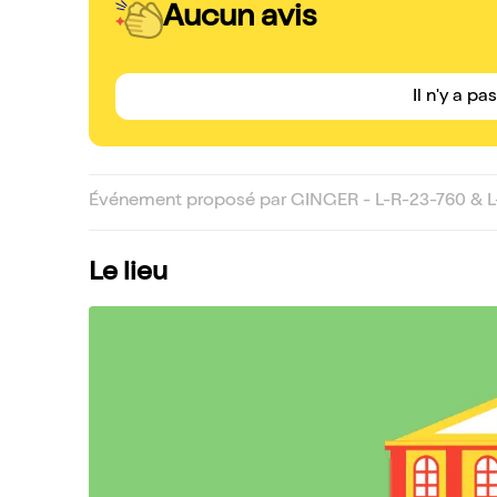
Aucun avis
Il n'y a pa
Événement proposé par GINGER - L-R-23-760 & L
Le lieu