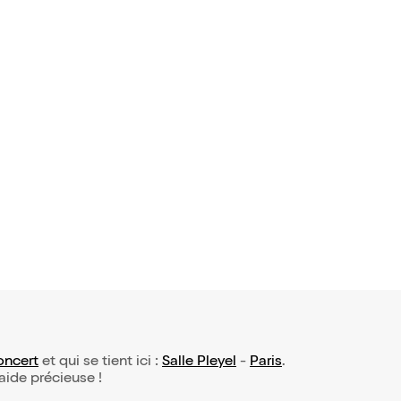
c of Queen
oncert
et qui se tient ici :
Salle Pleyel
-
Paris
.
 aide précieuse !