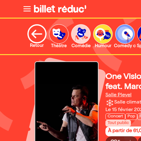
Retour
Théâtre
Comédie
Humour
Comedy clu
S
One Visi
feat. Mar
Salle Pleyel
Salle climat
Le 15 février 20
Concert
Pop
Tout public
À partir de 61