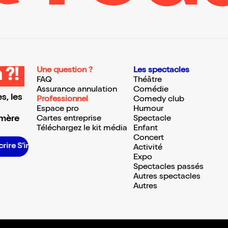
Une question ?
Les spectacles
 ?!
FAQ
Théâtre
Assurance annulation
Comédie
s, les
Professionnel
Comedy club
Espace pro
Humour
 mère
Cartes entreprise
Spectacle
Téléchargez le kit média
Enfant
Concert
 S’inscrire S’inscrire S’inscrire S’inscrire S’inscrire S’inscrire S’inscrire S’inscrire S’inscrire S’inscrire S’inscrire
Activité
Expo
Spectacles passés
Autres spectacles
Autres