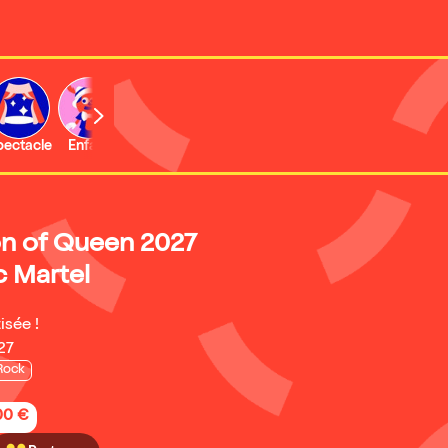
b
pectacle
Enfant
Concert
Activité
Expo et musée
on of Queen 2027
c Martel
isée !
27
Rock
,00 €