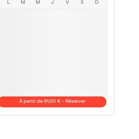
L
M
M
J
V
S
D
À partir de 61,00 € - Réserver