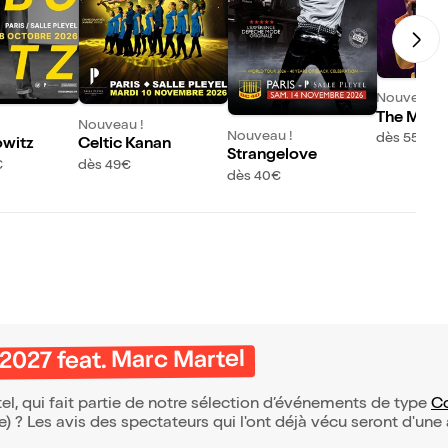
Nouveau !
The Musi
Nouveau !
Nouveau !
Live
dès 55€
owitz
Celtic Kanan
Strangelove
€
dès 49€
dès 40€
2027 feat. Marc Martel
l, qui fait partie de notre sélection d’événements de type
C
(e) ? Les avis des spectateurs qui l'ont déjà vécu seront d'une