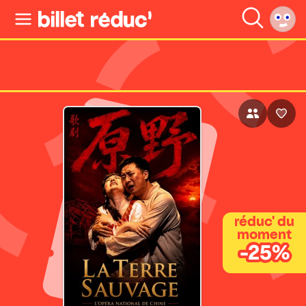
réduc' du
moment
-25%