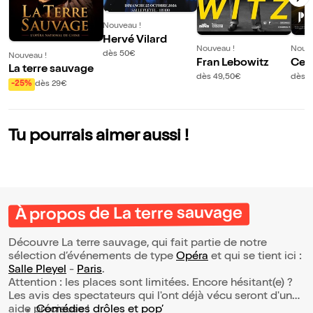
Nouveau !
Hervé Vilard
Nouveau !
Nouve
dès 50€
Nouveau !
Fran Lebowitz
Celt
La terre sauvage
dès 49,50€
dès 
-25%
dès 29€
Tu pourrais aimer aussi !
À propos de La terre sauvage
Découvre La terre sauvage, qui fait partie de notre
sélection d’événements de type
Opéra
et qui se tient ici :
Salle Pleyel
-
Paris
.
Attention : les places sont limitées. Encore hésitant(e) ?
Les avis des spectateurs qui l'ont déjà vécu seront d'une
aide précieuse !
Comédies drôles et pop’