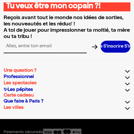
Tu veux être mon copain ?!
Reçois avant tout le monde nos idées de sorties,
les nouveautés et les réduc' !
A toi de jouer pour impressionner ta moitié, ta mère
ou ta tribu !
S’inscrire S’inscrire S
Adresse email pour la newsletter
Une question ?
Professionnel
Les spectacles
✨Les pépites
Carte cadeau
Que faire à Paris ?
Les villes
Paiements sécurisés