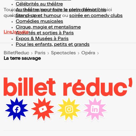
Célébrités au théâtre
Toujours à la recherche de la sortie idéale ? Voici
Au théâtre, pour faire le plein d’émotions
quelques pistes :
Stand-up et humour
ou
soirée en comedy clubs
Comédies musicales
Cirque, magie et mentalisme
Lire la suite
Activités et sorties à Paris
Expos & Musées à Paris
Pour les enfants, petits et grands
BilletReduc
Paris
Spectacles
Opéra
La terre sauvage