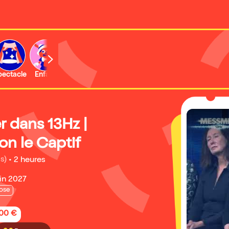
b
pectacle
Enfant
Concert
Activité
Expo et musée
 dans 13Hz |
on le Captif
s)
•
2 heures
uin 2027
ose
,00 €