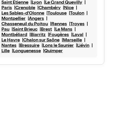
Saint Etienne
Lyon
Le Grand Quevilly
Paris
Grenoble
Chambéry
Nice
Les Sables-d'Olonne
Toulouse
Toulon
Montpellier
Angers
Chasseneuil du Poitou
Rennes
Troyes
Pau
Saint Brieuc
Brest
Le Mans
Montbéliard
Biarritz
Fougères
Laval
Le Havre
Chalon sur Saône
Marseille
Nantes
Bressuire
Lons le Saunier
Liévin
Lille
Longuenesse
Quimper