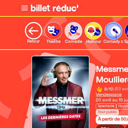
Retour
Théâtre
Comédie
Humour
Comedy clu
S
Messmer
Mouiller
8/10
(53 avi
Vendespace
20 avril au 15 j
Spectacle
Hypn
Tout public
À partir de 50