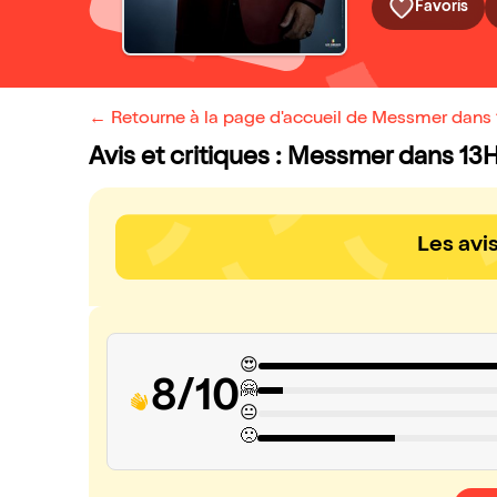
Favoris
← Retourne à la page d'accueil de Messmer dans 1
Avis et critiques : Messmer dans 13H
Les avi
😍
8/10
🤗
😐
🙁