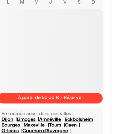
L
M
M
J
V
S
D
À partir de 50,00 € - Réserver
En tournée aussi dans ces villes
Dijon
Limoges
Amnéville
Eckbolsheim
Bourges
Maxeville
Tours
Caen
Orléans
Cournon d'Auvergne