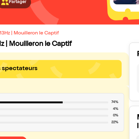
Partager
3Hz | Mouilleron le Captif
z | Mouilleron le Captif
s spectateurs
74%
4%
0%
22%