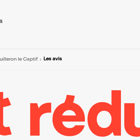
s
Les avis
lleron le Captif