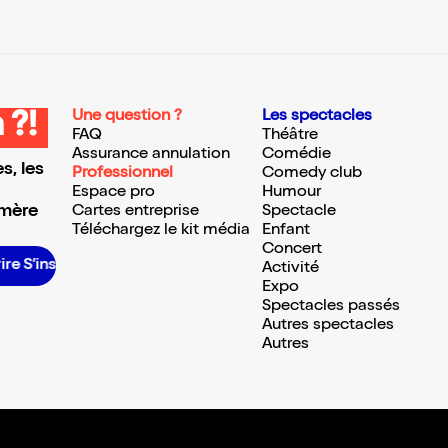
Une question ?
Les spectacles
 ?!
FAQ
Théâtre
Assurance annulation
Comédie
s, les
Professionnel
Comedy club
Espace pro
Humour
 mère
Cartes entreprise
Spectacle
Téléchargez le kit média
Enfant
Concert
scrire S’inscrire S’inscrire S’inscrire S’inscrire S’inscrire S’inscrire S’inscrire S’inscrire S’inscrire S’inscrire
Activité
Expo
Spectacles passés
Autres spectacles
Autres