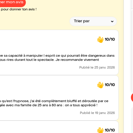
er mon avis
pour donner ton avis !
10/10
 sa capacité à manipuler l esprit ce qui pourrait être dangereux dans
fous rires durant tout le spectacle. Je recommande vivement
Publié
le 25 janv. 2026
10/10
u qu'est l'hypnose, j'ai été complètement bluffé et déroutée par ce
ux éclats de rire... une soirée partagée avec ma famille de 25 ans à 80 ans : on a tous apprécié !
Publié
le 19 janv. 2026
10/10