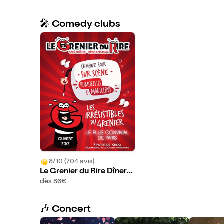
🎤 Comedy clubs
8/10 (704 avis)
Le Grenier du Rire Dîner-s
pectacle
dès 86€
🎶 Concert