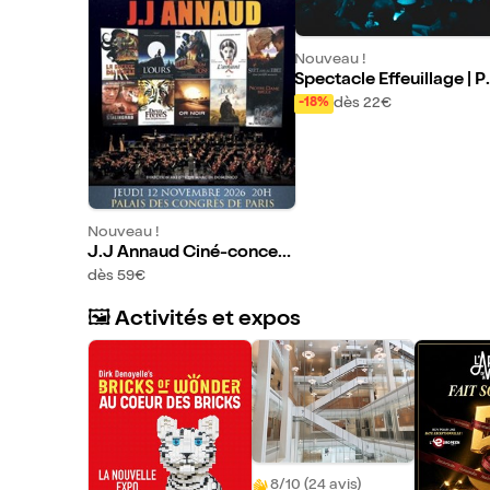
Nouveau !
Spectacle Effeuillage | P
e dance
dès 22€
-18%
Nouveau !
J.J Annaud Ciné-concert
symphonique
dès 59€
🖼️ Activités et expos
8/10 (24 avis)