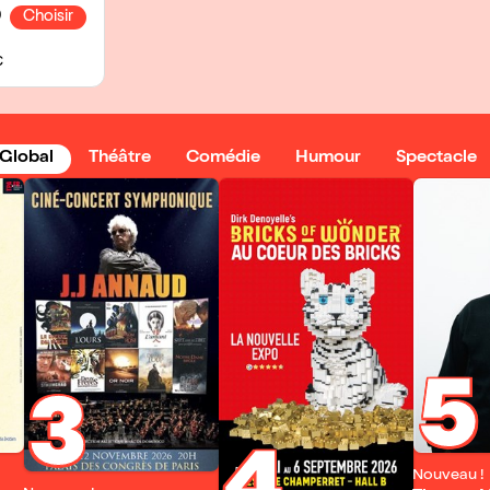
0
Choisir
€
Global
Théâtre
Comédie
Humour
Spectacle
5
3
Nouveau !