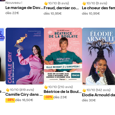
Nouveau !
10/10 (6 avis)
10/10 (9 avis)
Le mariage de Davi
Freud, dernier comb
Le choeur des f
d et Leila
at
es
dès 22€
dès 10,95€
dès 10,95€
10/10 (210 avis)
10/10 (419 avis)
10/10 (142 avis)
s A
Béatrice de la Boula
Camille Giry dans Ç
Elodie Arnould d
ye dans Héroïnes
dès 23€
-33%
a va bien se passer
Bijou de famille
dès 16,50€
-38%
dès 30€