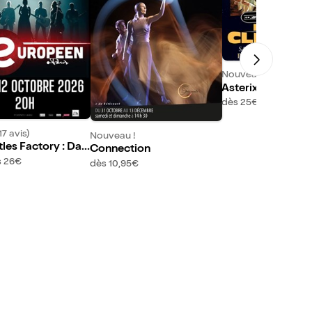
Nouveau !
Asterix et Obelix 
Cleopatre | Ciné
dès 25€
17 avis)
Nouveau !
les Factory : Day
Connection
e
s 26€
dès 10,95€