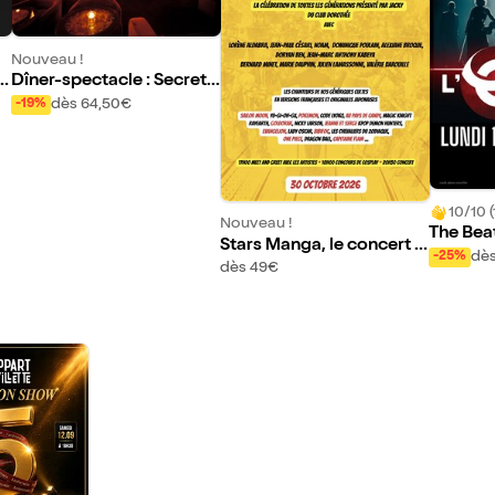
Nouveau !
ol
Dîner-spectacle : Secret S
quare
dès 64,50€
-19%
10/10 (
Nouveau !
The Beat
Stars Manga, le concert li
s in a lif
dè
-25%
ve symphonique
dès 49€