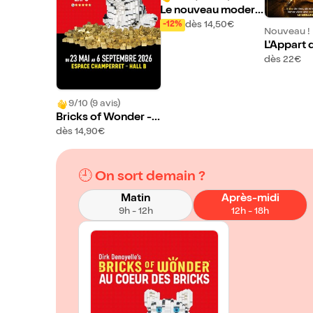
Le nouveau modern
e Palais de justice (F
dès 14,50€
-12%
Nouveau !
in de visite : possibil
L'Appart d
ité d'assister procès
e fait so
dès 22€
en cours) | par Lora
Romano
9/10 (9 avis)
Bricks of Wonder -
Au coeur des Bricks
dès 14,90€
🕘 On sort demain ?
Matin
Après-midi
9h - 12h
12h - 18h