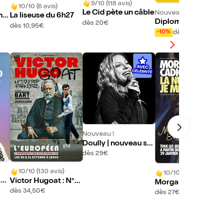
9/10 (118 avis)
10/10 (6 avis)
Le Cid pète un câble
Nouveau !
emm
La liseuse du 6h27
Diplomatie
dès 20€
dès 10,95€
dès 13,50€
-10%
Nouveau !
Doully | nouveau sp
ectacle
dès 29€
10/10 (130 avis)
10/10 (194 avis)
ans
Victor Hugoat : N°1
Morgane Cadign
du rap Français
dès 34,50€
dans La nuit je m
dès 27€