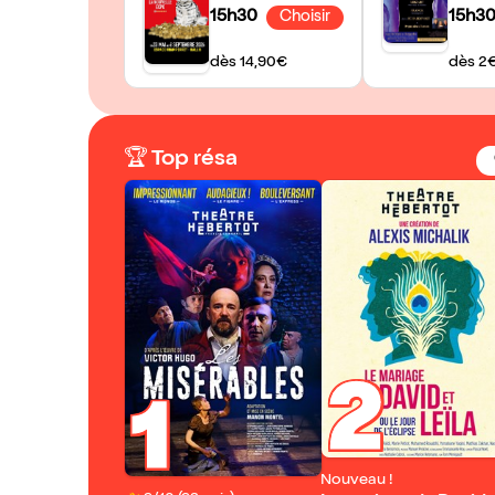
15h30
15h3
Choisir
dès 14,90€
dès 2
🏆 Top résa
2
1
Nouveau !