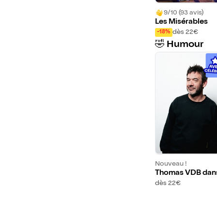
9/10 (93 avis)
Les Misérables
dès 22€
-18%
🤣 Humour
Nouveau !
Thomas VDB dan
utruches
dès 22€